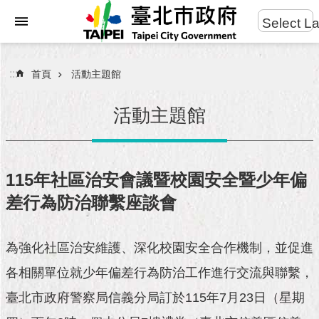
:::
Select L
進
跳到主要內容區塊
階
搜
:::
首頁
活動主題館
尋
活動主題館
市
民
115年社區治安會議暨校園安全暨少年偏
服
差行為防治聯繫座談會
務
市
為強化社區治安維護、深化校園安全合作機制，並促進
府
團
各相關單位就少年偏差行為防治工作進行交流與聯繫，
隊
臺北市政府警察局信義分局訂於115年7月23日（星期