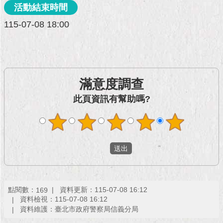
現
活動結束時間
臺
北
115-07-08 18:00
活
動
主
題
滿意度調查
館
此頁資訊有幫助嗎?
與
民
互
動
活
動
點閱數：
資料更新：115-07-08 16:12
169
主
資料檢視：115-07-08 16:12
題
資料維護：臺北市政府警察局信義分局
館