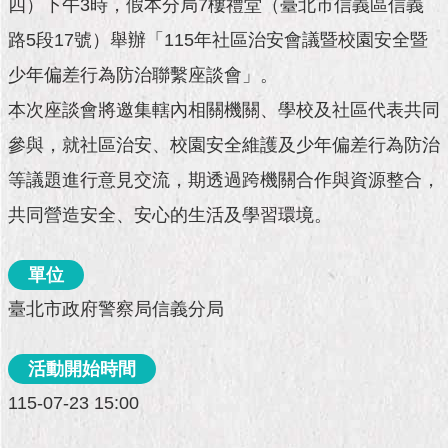
市
四）下午3時，假本分局7樓禮堂（臺北市信義區信義
政
路5段17號）舉辦「115年社區治安會議暨校園安全暨
公
告
少年偏差行為防治聯繫座談會」。
本次座談會將邀集轄內相關機關、學校及社區代表共同
施
政
參與，就社區治安、校園安全維護及少年偏差行為防治
願
等議題進行意見交流，期透過跨機關合作與資源整合，
景
及
共同營造安全、安心的生活及學習環境。
成
果
單位
市
臺北市政府警察局信義分局
政
資
料
活動開始時間
館
115-07-23 15:00
發