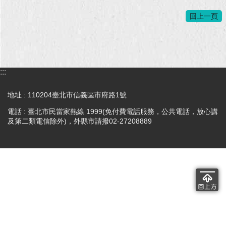
回上一頁
回
首
頁
網
:::
站
導
地址 : 110204臺北市信義區市府路1號
覽
電話 : 臺北市民當家熱線 1999(免付費電話服務，公共電話，放心講
English
及第二類電信除外)，外縣市請撥02-27208889
常
見
問
答
即
時
新
聞