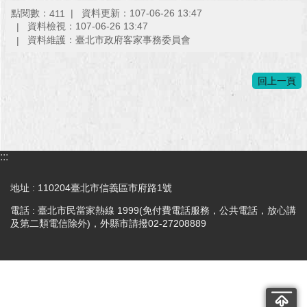
點閱數：
資料更新：107-06-26 13:47
澄
411
資料檢視：107-06-26 13:47
清
資料維護：臺北市政府客家事務委員會
雙
語
回上一頁
詞
彙
台
北
:::
通
地址 : 110204臺北市信義區市府路1號
陳
情
電話 : 臺北市民當家熱線 1999(免付費電話服務，公共電話，放心講
系
及第二類電信除外)，外縣市請撥02-27208889
統
公
民
參