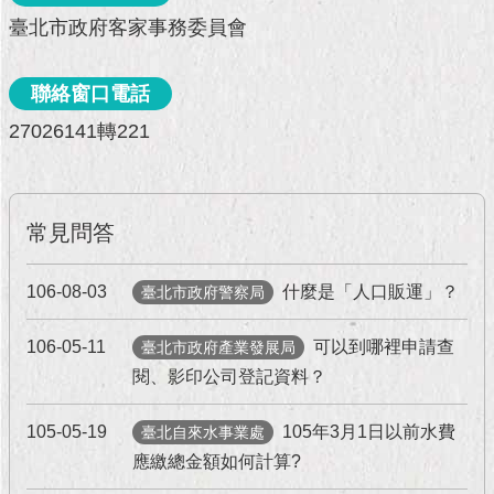
現
臺北市政府客家事務委員會
臺
北
聯絡窗口電話
活
27026141轉221
動
主
題
館
常見問答
與
民
106-08-03
什麼是「人口販運」？
臺北市政府警察局
互
動
106-05-11
可以到哪裡申請查
臺北市政府產業發展局
閱、影印公司登記資料？
活
動
主
105-05-19
105年3月1日以前水費
臺北自來水事業處
題
應繳總金額如何計算?
館