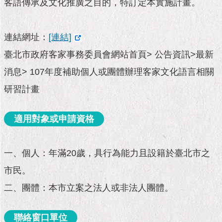
市
客語傳承及文化推廣之目的，特訂定本實施計畫。
政
公
告
連結網址：
[連結]
臺北市政府客家事務委員會網站首頁> 公告資訊>最新
施
政
消息> 107年度補助個人或團體辦理客家文化語言相關
願
研習計畫
景
及
成
適用對象或申請資格
果
市
一、個人：年滿20歲，具行為能力且設籍於臺北市之
政
資
市民。
料
二、團體：本市立案之法人或非法人團體。
館
發
聯絡窗口單位