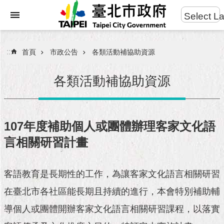
:::
Select L
進
跳到主要內容區塊
階
搜
:::
首頁
市政公告
各類活動補協助資源
尋
各類活動補協助資源
市
民
107年度補助個人或團體辦理客家文化語
服
言相關研習計畫
務
市
客語教育是長期性的工作，為讓客家文化語言相關研習
府
團
在臺北市各社區能長期且持續的進行，本會特別補助輔
隊
導個人或團體開辦客家文化語言相關研習課程，以落實