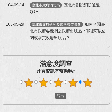
104-09-14
臺北市劃設消防通道
臺北市政府消防局
回
Q&A
首
頁
103-05-29
如何查閱臺
臺北市政府研究發展考核委員會
北市政府各機關之政府出版品？哪裡可以借
網
站
閱或購買政府出版品？
導
覽
English
滿意度調查
常
此頁資訊有幫助嗎?
見
問
答
即
時
新
聞