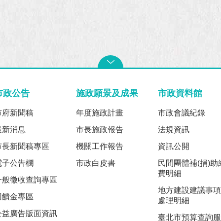
市政公告
施政願景及成果
市政資料館
市府新聞稿
年度施政計畫
市政會議紀錄
最新消息
市長施政報告
法規資訊
市長新聞稿專區
機關工作報告
資訊公開
電子公告欄
市政白皮書
民間團體補(捐)助
費明細
一般徵收查詢專區
地方建設建議事項
回饋金專區
處理明細
公益廣告版面資訊
臺北市預算查詢服