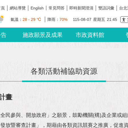
首頁
網站導覽
常見問答
即時新聞澄清
雙語詞彙
台北
English
氣溫：
28 - 29 ℃
降雨：
70%
115-08-07
星期五
21:45
公告
施政願景及成果
市政資料館
各類活動補協助資源
計畫
全民參與、開放政府」之願景，鼓勵機關(構)及企業或
金發放暨審查計畫」，期藉由各類資訊競賽之推廣，促進