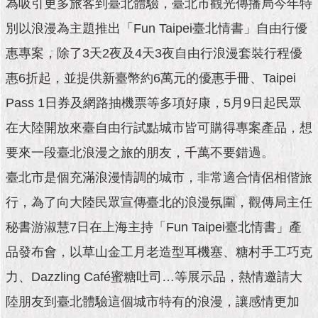
市
為吸引更多旅客到臺北體驗，臺北市觀光傳播局今年特
政
別以浪漫為主題推出「Fun Taipei臺北情書」自由行優
公
告
惠專案，除了3天2夜及4天3夜自由行浪漫套裝行程優
惠6折起，並提供新臺幣約6萬元的優惠手冊、Taipei
施
政
Pass 1日券及網路抽機票等多項好康，5月9日起民眾
願
在大陸開放來臺自由行試點城市皆可購得專案產品，想
景
及
要來一段臺北浪漫之旅的朋友，千萬不要錯過。
成
果
臺北市是個充滿浪漫情調的城市，非常適合情侶相偕旅
行，為了向大陸民眾宣傳臺北的浪漫氛圍，觀傳局主任
市
政
秘書游淑慧7日在上海主持「Fun Taipei臺北情書」產
資
品發布會，以草山金工月老造型耳機塞、糖村手工巧克
料
館
力、Dazzling Café蜜糖吐司…等展示品，熱情邀請大
陸朋友到臺北體驗這個城市特有的浪漫，讓感情更加
發