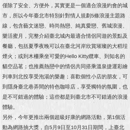
僅除了安全、方便外，其實更是一個適合浪漫約會的城
回
市，所以今年臺北市特別針對情人規劃5條浪漫主題路
首
頁
線，包含藝文迷戀、時尚熱戀、純真愛戀、舊城浪漫、
樂活蜜月，完整介紹臺北城內最適合情侶同遊的景點及
網
站
餐廳，包括夏季夜晚可以在臺北河岸欣賞璀璨的大稻埕
導
覽
煙火；或到木柵乘坐可愛的Hello Kitty纜車、到知名的
貓空品茗；也推薦熱戀中的情侶共同搭乘溫泉捷運彩繪
English
列車到北投享受泡湯的樂趣；喜歡個性小店的朋友，可
常
見
到隱身臺北巷弄間的特色咖啡店，享受獨特的氛圍，也
問
是不可錯過的體驗；這些都是到臺北市不可錯過的浪漫
答
體驗。
即
另外，今年更推出兩個超級好康的網路活動，第1個活
時
新
動為網路抽大獎，自5月9日至10月31日期間，上臺北
聞