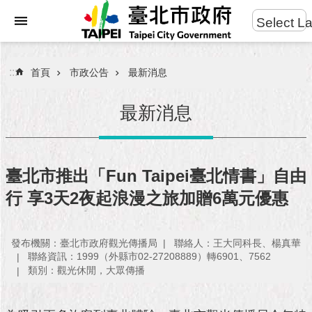
:::
Select L
進
跳到主要內容區塊
階
搜
:::
首頁
市政公告
最新消息
尋
最新消息
市
民
臺北市推出「Fun Taipei臺北情書」自由
服
行 享3天2夜起浪漫之旅加贈6萬元優惠
務
市
發布機關：臺北市政府觀光傳播局
聯絡人：王大同科長、楊真華
府
聯絡資訊：1999（外縣市02-27208889）轉6901、7562
團
類別：觀光休閒，大眾傳播
隊