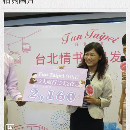
隱
私
權
及
資
訊
安
全
政
策
RSS
聯
絡
我
們
（陳
情
系
統