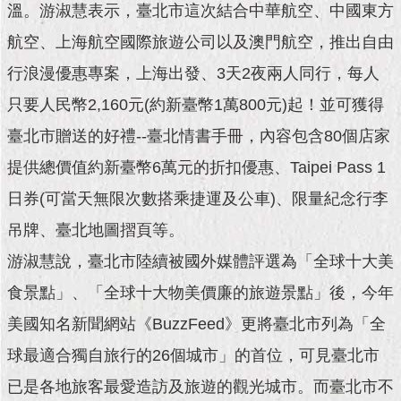
現
溫。游淑慧表示，臺北市這次結合中華航空、中國東方
臺
航空、上海航空國際旅遊公司以及澳門航空，推出自由
北
行浪漫優惠專案，上海出發、3天2夜兩人同行，每人
活
只要人民幣2,160元(約新臺幣1萬800元)起！並可獲得
動
主
臺北市贈送的好禮--臺北情書手冊，內容包含80個店家
題
館
提供總價值約新臺幣6萬元的折扣優惠、Taipei Pass 1
日券(可當天無限次數搭乘捷運及公車)、限量紀念行李
與
民
吊牌、臺北地圖摺頁等。
互
游淑慧說，臺北市陸續被國外媒體評選為「全球十大美
動
食景點」、「全球十大物美價廉的旅遊景點」後，今年
活
美國知名新聞網站《BuzzFeed》更將臺北市列為「全
動
主
球最適合獨自旅行的26個城市」的首位，可見臺北市
題
已是各地旅客最愛造訪及旅遊的觀光城市。而臺北市不
館