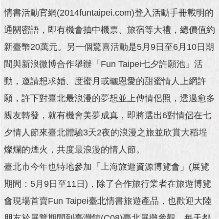
澄
情書活動官網(2014funtaipei.com)登入活動手冊載明的
清
通關密語，即有機會抽中機票、旅宿等大禮，總價值約
雙
新臺幣20萬元。另一個驚喜活動是5月9日至6月10日期
語
詞
間與新浪微博合作舉辦「Fun Taipei七夕許願池」活
彙
動，邀請想求婚、度蜜月或曬恩愛的甜蜜情人上網許
台
願，許下對臺北最浪漫的夢想並上傳情侶照，透過愈多
北
親友轉發，就有機會美夢成真，即將選出6對情侶在七
通
夕情人節來臺北體驗3天2夜的浪漫之旅並欣賞大稻埕
陳
情
燦爛的煙火，共度最浪漫的情人節。
系
臺北市今年也特地參加「上海旅遊資源博覽會」(展覽
統
期間：5月9日至11日)，除了合作旅行業者在旅遊博覽
公
民
會現場首賣Fun Taipei臺北情書旅遊產品，也歡迎大陸
參
朋友於展覽期間到臺灣館(C08)臺北展攤參觀，每天都