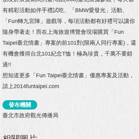
與
專
有精彩活動如伴手禮試吃、「BMW愛發光」活動、
區
「Fun轉九宮陣」遊戲等，每項活動都有好禮可以讓你
臺
隨身帶著走！而在上海旅遊博覽會現場購買「Fun
北
旅
Taipei臺北情書」專案的前101對(限兩人同行專案)，還
遊
有機會獲得台北101紀念T恤！極為珍貴，千萬不要錯
網
過!!
政
府
想知道更多「Fun Taipei臺北情書」優惠專案及活動，
網
請上2014funtaipei.com
站
資
料
發布機關
開
放
臺北市政府觀光傳播局
宣
告
相關圖片