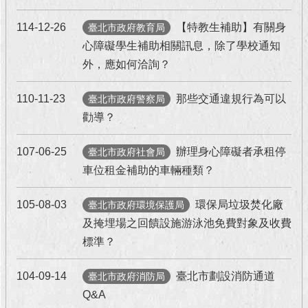
回
114-12-26
【特教生補助】有關身
臺北市政府教育局
首
心障礙學生補助相關訊息，除了學校通知
頁
外，應如何洽詢？
網
110-11-23
那些交通違規行為可以
臺北市政府警察局
站
導
勸導？
覽
107-06-25
辦理身心障礙者承租停
臺北市政府社會局
English
車位租金補助的車輛種類？
常
見
105-08-03
環保局垃圾焚化廠
臺北市政府環境保護局
問
及掩埋場之回饋設施游泳池免費對象及收費
答
標準？
即
104-09-14
臺北市劃設消防通道
臺北市政府消防局
時
新
Q&A
聞