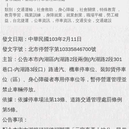
市
政
類別：交通運輸，社會救助 ，身心障礙 ，社會關懷，特殊教育 ，
公
教育學習，職業訓練 ，身障就業，就業創業，職場平權，勞工權
告
益，台北捷運 ，公車資訊 ，停車資訊，交通安全，交通建設
施
發文日期：中華民國103年2月11日
政
願
發文字號：北市停營字第10335846700號
景
及
主旨：公告本市內湖區內湖路2段兩側(內湖路2段301
成
巷口-內湖路3段口）路邊汽、機車停車位、裝卸貨停車
果
位（區）、身心障礙者專用停車位等，暫停營運管理並
市
禁止車輛停放。
政
資
依據：依據停車場法第13條、道路交通管理處罰條例
料
第5條。
館
公告事項：
發