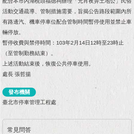
配合本市內湖梘頭福德祠辦理「元宵夜弄土地公」民俗
現
臺
活動交通疏導、管制措施需要，旨揭公告路段範圍內所
北
有路邊汽、機車停車位配合管制時間暫停使用並禁止車
活
輛停放。
動
主
暫停收費與禁停時間：103年2月14日12時至23時止
題
（至管制勤務結束）。
館
上述活動結束後，恢復公共停車使用。
與
處長 張哲揚
民
互
動
發布機關
臺北市停車管理工程處
活
動
主
題
常見問答
館