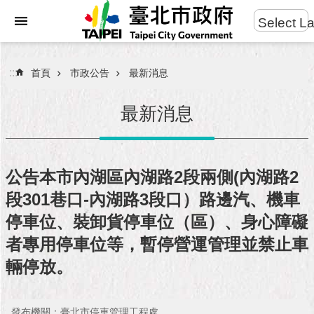
:::
Select L
進
跳到主要內容區塊
階
搜
:::
首頁
市政公告
最新消息
尋
最新消息
市
民
公告本市內湖區內湖路2段兩側(內湖路2
服
段301巷口-內湖路3段口）路邊汽、機車
務
停車位、裝卸貨停車位（區）、身心障礙
市
者專用停車位等，暫停營運管理並禁止車
府
輛停放。
團
隊
發布機關：臺北市停車管理工程處