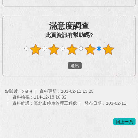
澄
清
滿意度調查
雙
語
此頁資訊有幫助嗎?
詞
彙
台
北
通
陳
點閱數：
資料更新：103-02-11 13:25
3509
情
資料檢視：114-12-18 16:32
系
資料維護：臺北市停車管理工程處
發布日期：103-02-11
統
公
回上一頁
民
參