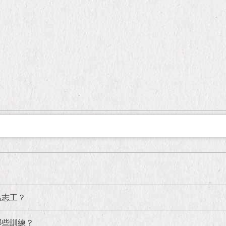
為志工？
哪些訓練？