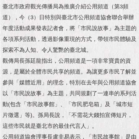
市
臺北市政府觀光傳播局為推廣介紹公用頻道（第3頻
政
公
道），今（3）日特別與臺北市公用頻道協會聯合舉辦
告
年度活動成果發表記者會，將「市民說故事」為主題的
施
各項系列活動，透過影像重現的方式，帶領市民體驗及
政
探索不為人知、令人驚艷的臺北城。
願
景
觀傳局長孫廷龍指出，公用頻道是一項非常寶貴的資
及
成
源，是屬於全體市民共享的頻道。為讓更多市民了解並
果
參與「媒體近用」的理念，特別在去年與公用頻道協會
市
以「市民說故事」為主題，共同規劃了一連串的系列活
政
動(包含「市民故事館」、「市民肥皂箱」及「城市短
資
料
片徵選」等)。孫局長說，「不需花大錢拍宣傳短片，
館
這些市民就是臺北市的最佳代言人」。
發
公用頻道協會理事長盧非易表示，「市民故事館」是由