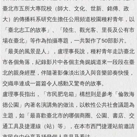
現
臺
臺北市五所大專院校（師大、文化、世新、銘傳、政
北
大）的傳播科系研究生擔任公用頻道校園種籽青年，以
「臺北志工的故事」、「陸生、觀光客、里長及公有市
活
動
場在臺北」等作為拍攝專題，一共製作了50部影片。
主
題
「最美的風景是人」，盧理事長說，種籽青年走訪臺北
館
市各個角落，紀錄影片中各個主角娓娓道來一段段在臺
與
北的親身經歷，伴隨著影像淡出淡入與音樂節奏快慢，
民
交織串連成一篇篇令人感動又驚奇的故事。
互
動
盧理事長指出，「市民肥皂箱」構想則是參考「倫敦海
德公園」內著名演講角的做法，以軟性公共社會議題為
活
動
主題，如「最喜歡臺北市的哪個商圈、公園、書店、交
主
通工具及捷運線（站）等」，在本市西門捷運站前邀請
題
館
市民自由分享及抒發個人意見及看法。