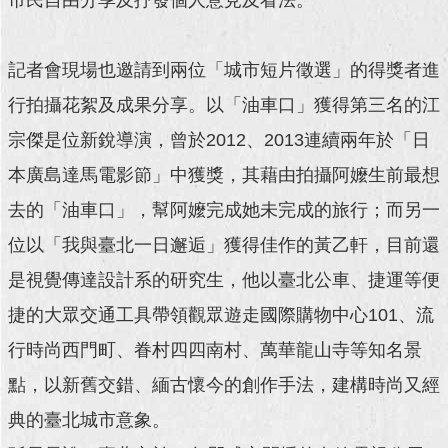
回
首
記者會現場也邀請到兩位「城市短片徵選」的得獎者進
頁
行拍攝花絮及成果分享。以「油車口」獲得第三名的江
網
宗傑是位新銳導演，曾於2012、2013連續兩年於「日
站
導
本廣島達馬電影節」中獲獎，其藉由拍攝阿嬤生前最想
覽
去的「油車口」，幫阿嬤完成她未完成的旅行；而另一
English
位以「我與臺北一日邂逅」獲得佳作的黃乙軒，目前還
常
是視覺傳達設計系的研究生，他以臺北公車、捷運等便
見
捷的大眾交通工具帶領觀眾遊走國際購物中心101、流
問
答
行時尚西門町、眷村四四南村、萬華龍山寺等知名景
點，以新舊交錯、緬古懷今的創作手法，建構時尚又經
即
時
典的臺北城市意象。
新
聞