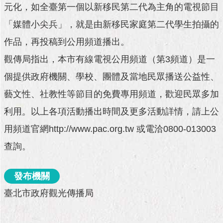
與
元化，如全臺第一個以新移民第二代為主角的電視節目
專
區
「媒體小尖兵」，就是由新移民家庭第二代學生拍攝的
作品，再投稿到公用頻道播出。
臺
北
觀傳局指出，本市有線電視公用頻道（第3頻道）是一
旅
個提供政府機關、學校、團體及當地民眾播送公益性、
遊
網
藝文性、社教性等節目的免費專用頻道，歡迎民眾多加
政
利用。以上各項活動播出時間及更多活動詳情，請上公
府
用頻道官網http://www.pac.org.tw 或電洽0800-013003
網
站
查詢。
資
料
開
發布機關
放
臺北市政府觀光傳播局
宣
告