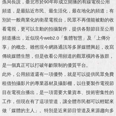
孫局長說，臺北市於90年即成立開播的有線電視公用
澄
頻道，是最貼近市民、最生活化，最在地化的頻道；有
清
別於一般商業化的衛星電視台，民眾不再僅能被動的收
雙
語
看電視，更可以主動的拍攝製作，提供各類節目至公用
詞
頻道播出，近似現今web2.0「集體智慧」及「上傳分
彙
享」的概念。雖然現今網路通訊等多屏媒體興起，改寫
台
北
傳統媒體生態，但是收看公用頻道的觀眾橫跨各族群，
通
是一個真正可以打破年齡限制的優質平台。
陳
此外，公用頻道還有一項優勢，就是可以提供民眾免費
情
租借拍攝影片的專業器材及攝影棚，以往要製作電視節
系
統
目在電視台播出，是一項需要大量資本、技術密集性的
公
工作，但現在有了這項管道，讓全體市民都可以輕鬆來
民
做「媒體的主人」。特別是近來節目管道及來源趨向多
參