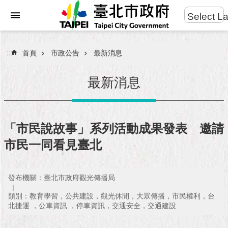
:::
Select L
進
跳到主要內容區塊
階
搜
:::
首頁
市政公告
最新消息
尋
最新消息
市
民
「市民說故事」系列活動成果發表 邀請
服
市民一同看見臺北
務
市
發布機關：臺北市政府觀光傳播局
府
團
類別：教育學習，公共建設，觀光休閒，大眾傳播，市民權利，台
隊
北捷運 ，公車資訊 ，停車資訊，交通安全，交通建設