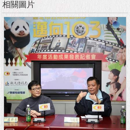
隱
相關圖片
私
權
及
資
訊
安
全
政
策
RSS
聯
絡
我
們
（陳
情
系
統