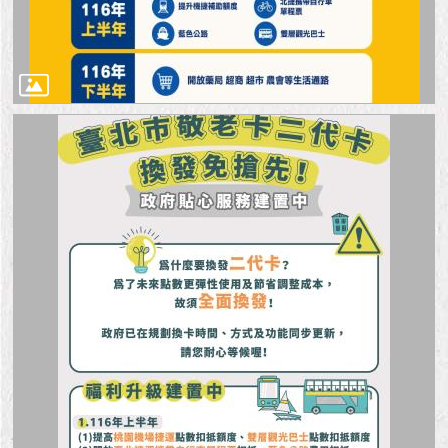
隱
私
權
及
資
訊
安
全
政
策
RSS
聯
絡
我
們
（陳
情
系
統