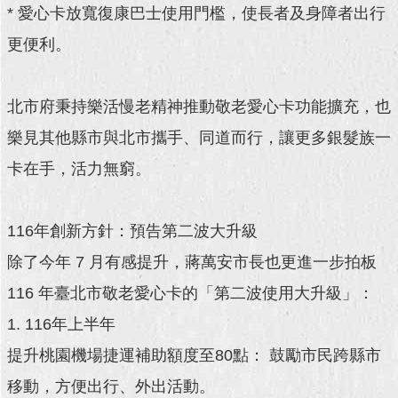
* 愛心卡放寬復康巴士使用門檻，使長者及身障者出行
回
更便利。
首
頁
北市府秉持樂活慢老精神推動敬老愛心卡功能擴充，也
網
站
樂見其他縣市與北市攜手、同道而行，讓更多銀髮族一
導
卡在手，活力無窮。
覽
English
116年創新方針：預告第二波大升級
常
除了今年 7 月有感提升，蔣萬安市長也更進一步拍板
見
問
116 年臺北市敬老愛心卡的「第二波使用大升級」：
答
1. 116年上半年
即
提升桃園機場捷運補助額度至80點： 鼓勵市民跨縣市
時
新
移動，方便出行、外出活動。
聞