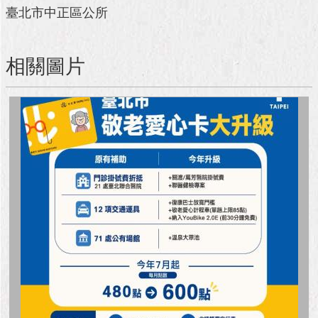
與
臺北市中正區公所
專
區
相關圖片
臺
北
旅
遊
網
政
府
網
站
資
料
開
放
宣
告