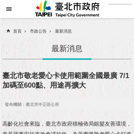
:::
跳到主要內容區塊
進
階
搜
:::
首頁
市政公告
最新消息
尋
最新消息
市
民
臺北市敬老愛心卡使用範圍全國最廣 7/1
服
加碼至600點、用途再擴大
務
市
發布機關：臺北市中正區公所
府
團
隊
高齡化社會來臨，臺北市政府積極佈局銀髮友善環境，