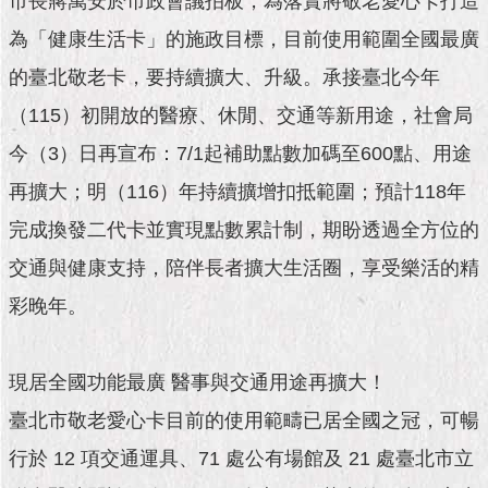
市長蔣萬安於市政會議拍板，為落實將敬老愛心卡打造
市
政
為「健康生活卡」的施政目標，目前使用範圍全國最廣
公
告
的臺北敬老卡，要持續擴大、升級。承接臺北今年
（115）初開放的醫療、休閒、交通等新用途，社會局
施
政
今（3）日再宣布：7/1起補助點數加碼至600點、用途
願
再擴大；明（116）年持續擴增扣抵範圍；預計118年
景
及
完成換發二代卡並實現點數累計制，期盼透過全方位的
成
果
交通與健康支持，陪伴長者擴大生活圈，享受樂活的精
彩晚年。
市
政
資
現居全國功能最廣 醫事與交通用途再擴大！
料
館
臺北市敬老愛心卡目前的使用範疇已居全國之冠，可暢
行於 12 項交通運具、71 處公有場館及 21 處臺北市立
發