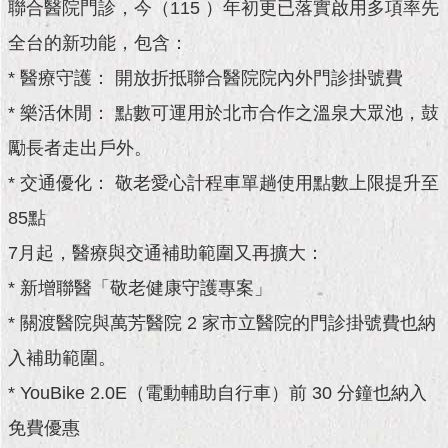
現
聯合醫院門診，今（115 ）年初更已落實啟用多項率先
臺
全台的新功能，包含：
北
* 醫療守護： 開放折抵聯合醫院院內外門診掛號費
活
* 樂活休閒： 點數可運用於北市合作之溫泉大眾池，鼓
動
主
勵長者走出戶外。
題
* 交通優化： 敬老愛心計程車單趟使用點數上限提升至
館
85點
與
7月起，醫療與交通補助範圍又再擴大：
民
互
* 新增聯醫「敬老健康守護專案」
動
* 關渡醫院與萬芳醫院 2 家市立醫院的門診掛號費也納
活
入補助範圍。
動
* YouBike 2.0E（電動輔助自行車）前 30 分鐘也納入
主
題
免費優惠
館