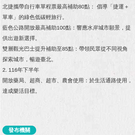
澄
北捷攜帶自行車單程票最高補助80點： 倡導「捷運＋
清
單車」的綠色低碳輕旅行。
雙
藍色公路開放最高補助100點：響應水岸城市願景，提
語
供出遊新選擇。
詞
彙
雙層觀光巴士提升補助至85點：帶領民眾從不同視角
台
探索城市，暢遊臺北。
北
2. 116年下半年
通
開放藥局、超商、超市、農會使用：於生活通路使用，
陳
達成樂活目標。
情
系
統
公
民
發布機關
參