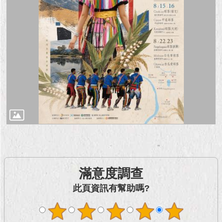
現
臺
北
活
動
主
題
館
與
民
互
動
滿意度調查
活
動
此頁資訊有幫助嗎?
主
題
館