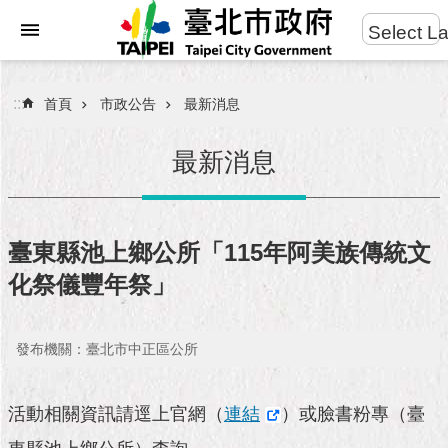
:::
Select L
進
跳到主要內容區塊
階
搜
:::
首頁
市政公告
最新消息
尋
最新消息
市
民
臺東縣池上鄉公所「115年阿美族傳統文
服
化祭儀豐年祭」
務
市
發布機關：臺北市中正區公所
府
團
隊
活動相關資訊請逕上官網（
連結
）或臉書粉專（臺