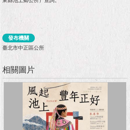
東縣池上鄉公所）查詢。
市
政
公
告
施
發布機關
政
願
臺北市中正區公所
景
及
成
相關圖片
果
市
政
資
料
館
發