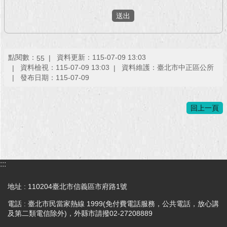
回
首
頁
點閱數：
資料更新：115-07-09 13:03
55
網
資料檢視：115-07-09 13:03
資料維護：臺北市中正區公所
站
發布日期：115-07-09
導
覽
回上一頁
English
常
見
問
:::
答
地址 : 110204臺北市信義區市府路1號
即
電話 : 臺北市民當家熱線 1999(免付費電話服務，公共電話，放心講
時
及第二類電信除外)，外縣市請撥02-27208889
新
聞