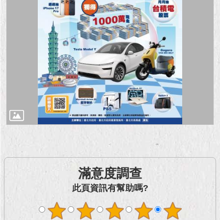
現
臺
北
活
動
主
題
館
與
民
互
動
滿意度調查
活
動
此頁資訊有幫助嗎?
主
題
館