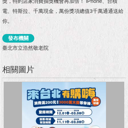
獎，特約店家消費抽獎機會再加倍！ iPhone、台積
市
政
電、特斯拉、千萬現金，萬份獎項總值3千萬通通送給
公
告
你。
施
發布機關
政
願
臺北市立浩然敬老院
景
及
成
相關圖片
果
市
政
資
料
館
發