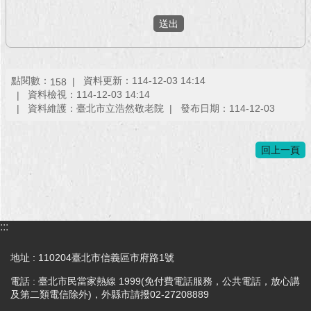
回
首
頁
點閱數：
資料更新：114-12-03 14:14
158
網
資料檢視：114-12-03 14:14
站
資料維護：臺北市立浩然敬老院
發布日期：114-12-03
導
覽
回上一頁
English
常
見
問
:::
答
地址 : 110204臺北市信義區市府路1號
即
時
電話 : 臺北市民當家熱線 1999(免付費電話服務，公共電話，放心講
及第二類電信除外)，外縣市請撥02-27208889
新
聞