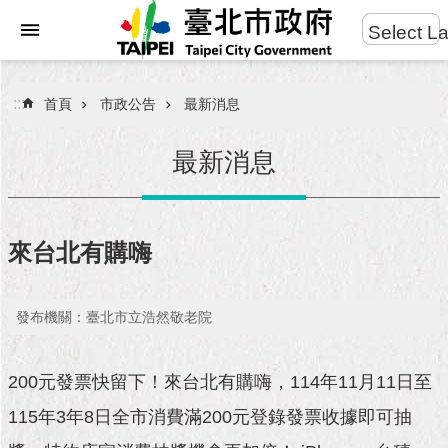
:::
Select L
進
跳到主要內容區塊
階
搜
:::
首頁
市政公告
最新消息
尋
最新消息
市
民
來台北有購嗨
服
務
發布機關：臺北市立浩然敬老院
市
府
團
200元發票快留下！來台北有購嗨，114年11月11日至
隊
115年3年8日全市消費滿200元登錄發票收據即可抽