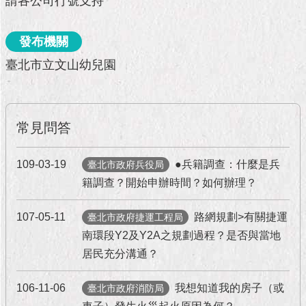
請各公司行號支持
市
政
公
發布機關
告
臺北市立文山幼兒園
施
政
願
景
常見問答
及
成
109-03-19
●兵籍調查：什麼是兵
臺北市政府兵役局
果
籍調查？開始申辦時間？如何辦理？
市
政
107-05-11
路網規劃>有關捷運
臺北市政府捷運工程局
資
南環段Y2及Y2A之規劃過程？是否與當地
料
居民充分溝通？
館
106-11-06
我想知道我的房子（或
臺北市政府消防局
發