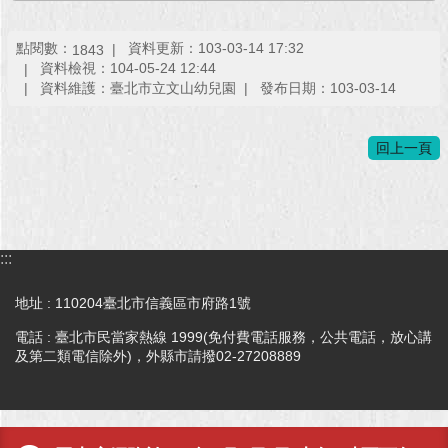
回
點閱數：
資料更新：103-03-14 17:32
1843
首
資料檢視：104-05-24 12:44
頁
資料維護：臺北市立文山幼兒園
發布日期：103-03-14
網
站
回上一頁
導
覽
English
:::
常
見
地址 : 110204臺北市信義區市府路1號
問
電話 : 臺北市民當家熱線 1999(免付費電話服務，公共電話，放心講
答
及第二類電信除外)，外縣市請撥02-27208889
即
時
新
聞