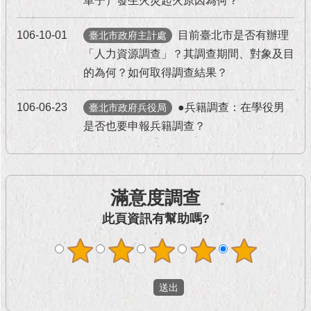
車子）發生火災起火原因為何？
現
臺
北
106-10-01
目前臺北市是否有辦理
臺北市政府主計處
「人力資源調查」？其調查期間、對象及目
活
的為何？如何取得調查結果？
動
主
106-06-23
●兵籍調查：在學役男
臺北市政府兵役局
題
是否也要申報兵籍調查？
館
與
民
互
滿意度調查
動
此頁資訊有幫助嗎?
活
動
主
題
館