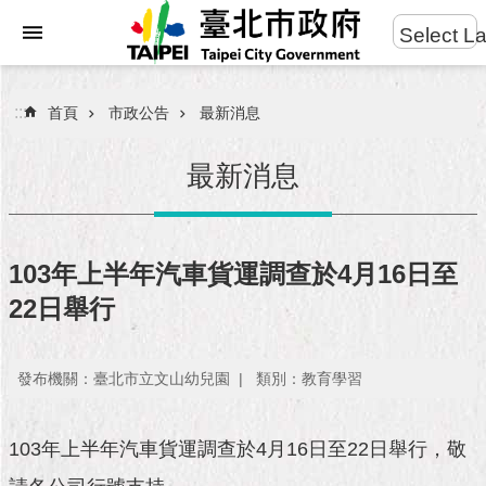
:::
Select L
進
跳到主要內容區塊
階
搜
:::
首頁
市政公告
最新消息
尋
最新消息
市
民
103年上半年汽車貨運調查於4月16日至
服
22日舉行
務
市
發布機關：臺北市立文山幼兒園
類別：教育學習
府
團
隊
103年上半年汽車貨運調查於4月16日至22日舉行，敬