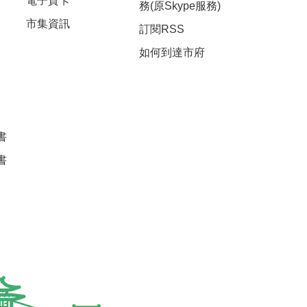
電子賀卡
務(原Skype服務)
市集資訊
訂閱RSS
如何到達市府
書
書