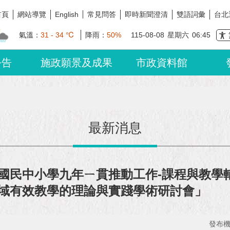
首頁
網站導覽
常見問答
即時新聞澄清
雙語詞彙
台北
English
氣溫：
31 - 34 ℃
降雨：
50%
115-08-08
星期六
06:45
公告
施政願景及成果
市政資料館
最新消息
國民中小學九年ㄧ貫推動工作-課程與教學
域有效教學的理論與實踐學術研討會」
發布