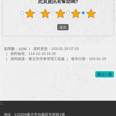
此頁資訊有幫助嗎?
澄
清
雙
語
詞
彙
點閱數：
資料更新：103-01-29 07:33
4296
台
資料檢視：114-12-18 16:32
北
資料維護：臺北市停車管理工程處
發布日期：103-01-29
通
陳
回上一頁
情
系
統
公
:::
民
參
地址 : 110204臺北市信義區市府路1號