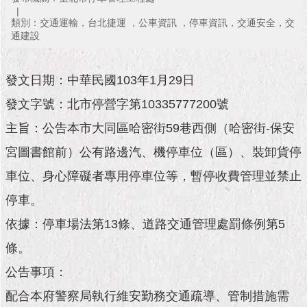
市
政
類別：交通運輸，台北捷運 ，公車資訊 ，停車資訊，交通安全，交
公
通建設
告
發文日期：中華民國103年1月29日
施
政
發文字號：北市停營字第10335777200號
願
景
主旨：公告本市大同區哈密街59巷西側（哈密街-保安
及
宮圖書館前）公有路邊汽、機停車位（區）、裝卸貨停
成
果
車位、身心障礙者專用停車位等，暫停收費管理並禁止
停車。
市
政
依據：停車場法第13條、道路交通管理處罰條例第5
資
料
條。
館
公告事項：
配合本府警察局執行維安勤務交通疏導、管制措施需
發