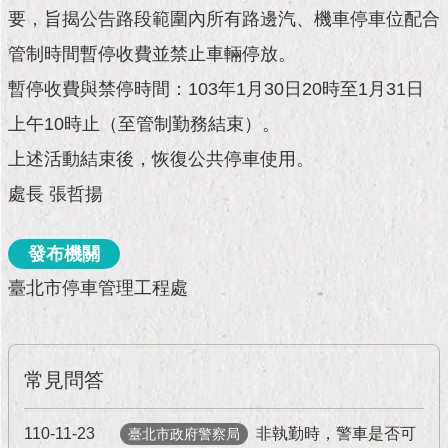
現
要，旨揭公告路段範圍內所有路邊汽、機車停車位配合
臺
北
管制時間暫停收費並禁止車輛停放。
暫停收費與禁停時間：103年1月30日20時至1月31日
活
動
上午10時止（至管制勤務結束）。
主
上述活動結束後，恢復公共停車使用。
題
館
處長 張哲揚
與
發布機關
民
互
臺北市停車管理工程處
動
活
動
常見問答
主
題
110-11-23
非執勤時，警車是否可
館
臺北市政府警察局