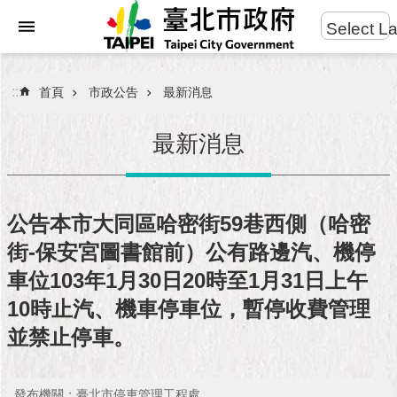
:::
Select L
進
跳到主要內容區塊
階
搜
:::
首頁
市政公告
最新消息
尋
最新消息
市
民
公告本市大同區哈密街59巷西側（哈密
服
街-保安宮圖書館前）公有路邊汽、機停
務
車位103年1月30日20時至1月31日上午
市
10時止汽、機車停車位，暫停收費管理
府
並禁止停車。
團
隊
發布機關：臺北市停車管理工程處