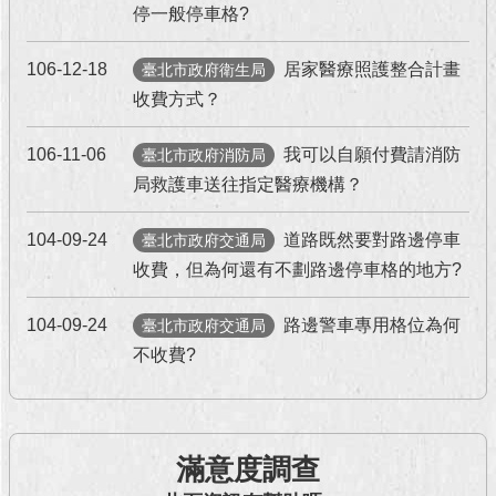
停一般停車格?
回
首
106-12-18
居家醫療照護整合計畫
臺北市政府衛生局
頁
收費方式？
網
106-11-06
我可以自願付費請消防
臺北市政府消防局
站
局救護車送往指定醫療機構？
導
覽
104-09-24
道路既然要對路邊停車
臺北市政府交通局
English
收費，但為何還有不劃路邊停車格的地方?
常
104-09-24
路邊警車專用格位為何
臺北市政府交通局
見
問
不收費?
答
即
時
滿意度調查
新
聞