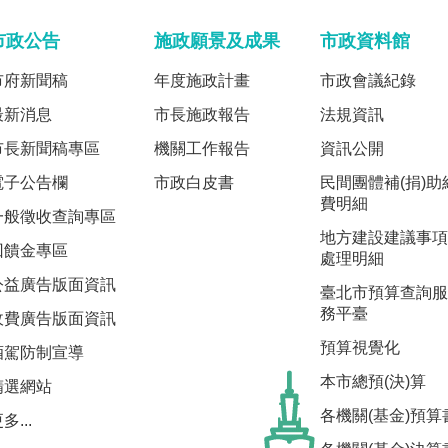
市政公告
施政願景及成果
市政資料館
市府新聞稿
年度施政計畫
市政會議紀錄
最新消息
市長施政報告
法規資訊
市長新聞稿專區
機關工作報告
資訊公開
電子公告欄
市政白皮書
民間團體補(捐)助
費明細
一般徵收查詢專區
地方建設建議事項
回饋金專區
處理明細
公益廣告版面資訊
臺北市預算查詢服
務平臺
收費廣告版面資訊
預算視覺化
酒駕防制宣導
本市總預(決)算
精選網站
各機關(基金)預算
多...