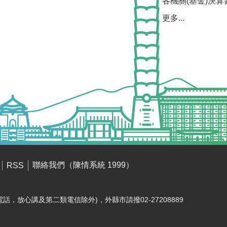
各機關(基金)決算
更多...
聯絡我們（陳情系統 1999）
RSS
電話，放心講及第二類電信除外)，外縣市請撥02-27208889