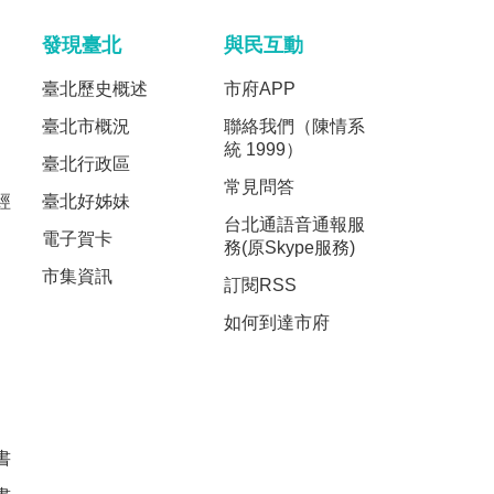
發現臺北
與民互動
臺北歷史概述
市府APP
臺北市概況
聯絡我們（陳情系
統 1999）
臺北行政區
常見問答
經
臺北好姊妹
台北通語音通報服
電子賀卡
務(原Skype服務)
市集資訊
訂閱RSS
如何到達市府
書