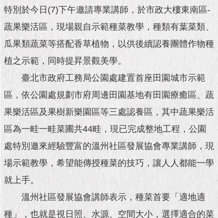
市
特別於今日(7)下午邀請專業講師，於市政大樓東南區-
政
公
蔬果樂活區，現場親自示範種菜教學，種類有葉菜類、
告
瓜果類蔬菜等搭配香草植物，以供後續認養團體作物種
施
植之示範，同時提昇景觀美學。
政
臺北市政府工務局公園處建置首座田園城市示範
願
景
區，依公園處規劃市府周邊田園基地有田園療癒區、蔬
及
成
果樂活區及果樹新樂園區等三處認養區，其中蔬果樂活
果
區為一畦一畦菜圃共44畦，現已完成整地工程，公園
市
處特別邀來經驗豐富的溫州社區發展協會專業講師，現
政
場示範教學，希望能傳授種菜的技巧，讓人人都能一學
資
料
就上手。
館
溫州社區發展協會講師表示，種菜首要「適地適
發
種」，也就是視日照、水源、空間大小，選擇適合的菜