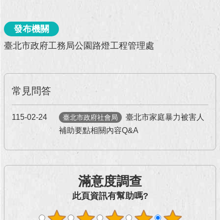
回
發布機關
首
頁
臺北市政府工務局公園路燈工程管理處
網
站
導
常見問答
覽
English
115-02-24
臺北市家庭暴力被害人
臺北市政府社會局
補助要點相關內容Q&A
常
見
問
答
滿意度調查
即
此頁資訊有幫助嗎?
時
新
聞