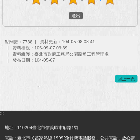
澄
清
雙
語
詞
點閱數：
資料更新：104-05-08 08:41
7738
彙
資料檢視：106-09-07 09:39
資料維護：臺北市政府工務局公園路燈工程管理處
發布日期：104-05-07
台
北
通
回上一頁
陳
情
系
統
:::
公
地址 : 110204臺北市信義區市府路1號
民
參
電話 : 臺北市民當家熱線 1999(免付費電話服務，公共電話，放心講