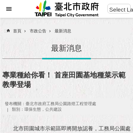
:::
Select L
進
跳到主要內容區塊
階
搜
:::
首頁
市政公告
最新消息
尋
最新消息
市
民
專業種給你看！ 首座田園基地種菜示範
服
教學登場
務
市
發布機關：臺北市政府工務局公園路燈工程管理處
府
類別：環保生態，公共建設
團
隊
北市田園城市示範區即將開放認養，工務局公園處