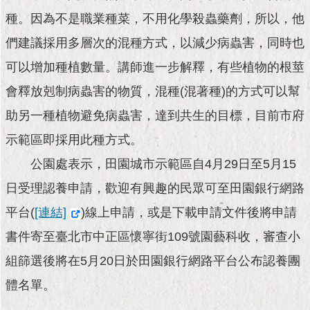
現
臺
種。因為不是職業種菜，不用化學殺蟲藥劑，所以，他
北
們建議採用多層次的混種方式，以減少病蟲害，同時也
可以增加種植數量。講師進一步解釋，有些植物的根莖
活
動
會釋放剋制病蟲害的物質，混種(混著種)的方式可以幫
主
題
助另一種植物避免病蟲害，達到共生的目標，目前市府
館
示範區即採用此種方式。
與
公園處表示，田園城市示範區自4月29日至5月15
民
日受理認養申請，歡迎有興趣的民眾可至田園銀行網路
互
動
平台(
[連結]
)線上申請，或是下載申請文件後將申請
書件寄至臺北市中正區懷寧街109號園藝科收，審查小
活
動
組篩選後將在5月20日於田園銀行網路平台公布認養團
主
體名單。
題
館