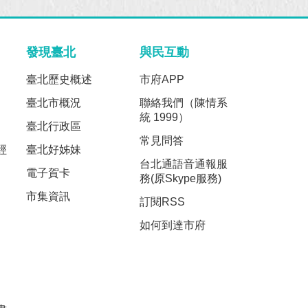
發現臺北
與民互動
臺北歷史概述
市府APP
臺北市概況
聯絡我們（陳情系
統 1999）
臺北行政區
常見問答
經
臺北好姊妹
台北通語音通報服
電子賀卡
務(原Skype服務)
市集資訊
訂閱RSS
如何到達市府