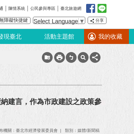
通
陳情系統
公民參與專區
臺北旅遊網
無障礙快捷鍵
Select Language
▼
分享
發現臺北
活動主題館
我的收藏
廣納建言，作為市政建設之政策參
布機關：臺北市經濟發展委員會
類別：媒體/新聞稿