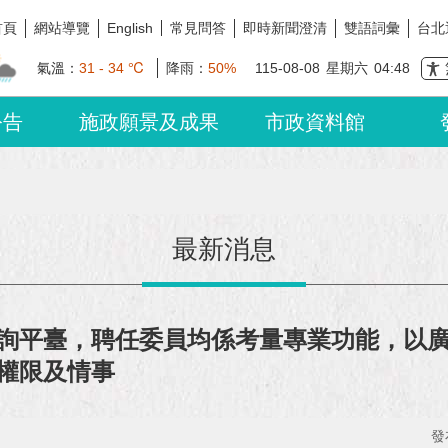
首頁
網站導覽
常見問答
即時新聞澄清
雙語詞彙
台北
English
氣溫：
31 - 34 ℃
降雨：
50%
115-08-08
星期六
04:48
公告
施政願景及成果
市政資料館
最新消息
詢平臺，聘任委員均係考量專業功能，以
權限及情事
發