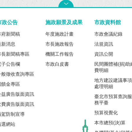
市政公告
施政願景及成果
市政資料館
市府新聞稿
年度施政計畫
市政會議紀錄
最新消息
市長施政報告
法規資訊
市長新聞稿專區
機關工作報告
資訊公開
電子公告欄
市政白皮書
民間團體補(捐)助
費明細
一般徵收查詢專區
地方建設建議事項
回饋金專區
處理明細
公益廣告版面資訊
臺北市預算查詢服
務平臺
收費廣告版面資訊
預算視覺化
酒駕防制宣導
本市總預(決)算
精選網站