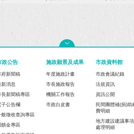
市政公告
施政願景及成果
市政資料館
市府新聞稿
年度施政計畫
市政會議紀錄
最新消息
市長施政報告
法規資訊
市長新聞稿專區
機關工作報告
資訊公開
電子公告欄
市政白皮書
民間團體補(捐)助
費明細
一般徵收查詢專區
地方建設建議事項
回饋金專區
處理明細