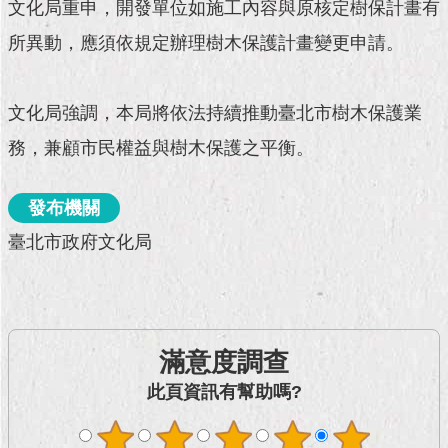
現
文化局重申，開發單位如施工內容與原核定樹保計畫有
臺
所異動，應須依規定辦理樹木保護計畫變更申請。
北
活
文化局強調，本局將依法持續推動臺北市樹木保護業
動
主
務，兼顧市民權益與樹木保護之平衡。
題
館
發布機關
與
臺北市政府文化局
民
互
動
活
滿意度調查
動
此頁資訊有幫助嗎?
主
題
館