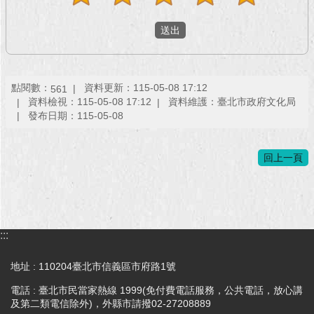
回
首
頁
網
點閱數：
資料更新：115-05-08 17:12
561
資料檢視：115-05-08 17:12
資料維護：臺北市政府文化局
站
發布日期：115-05-08
導
覽
回上一頁
English
常
見
問
:::
答
地址 : 110204臺北市信義區市府路1號
即
時
電話 : 臺北市民當家熱線 1999(免付費電話服務，公共電話，放心講
新
及第二類電信除外)，外縣市請撥02-27208889
聞