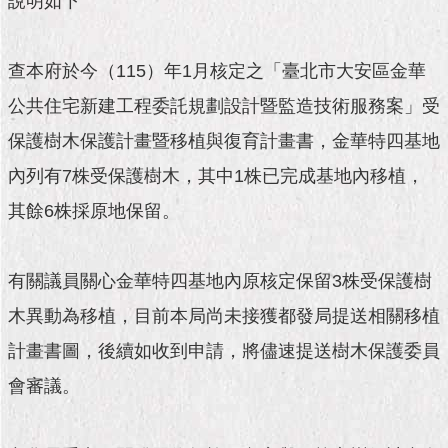
說明如下
市
政
公
告
查本府於今（115）年1月核定之「臺北市大安區金華
公共住宅新建工程委託規劃設計暨監造技術服務案」受
施
政
保護樹木保護計畫暨移植與復育計畫書，金華特四基地
願
內列有7株受保護樹木，其中1株已完成基地內移植，
景
及
其餘6株採原地保留。
成
果
有關議員關心金華特四基地內原核定保留3株受保護樹
市
木異動為移植，目前本局尚未接獲都發局提送相關移植
政
資
計畫書圖，後續如收到申請，將儘速提送樹木保護委員
料
館
會審議。
發