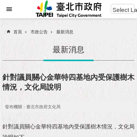
:::
Select L
進
跳到主要內容區塊
階
搜
:::
首頁
市政公告
最新消息
尋
最新消息
市
民
針對議員關心金華特四基地內受保護樹木
服
情況，文化局說明
務
市
發布機關：臺北市政府文化局
府
團
隊
針對議員關心金華特四基地內受保護樹木情況，文化局