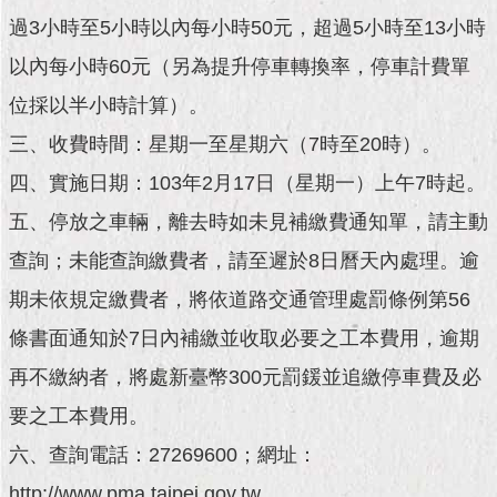
現
過3小時至5小時以內每小時50元，超過5小時至13小時
臺
北
以內每小時60元（另為提升停車轉換率，停車計費單
位採以半小時計算）。
活
動
三、收費時間：星期一至星期六（7時至20時）。
主
題
四、實施日期：103年2月17日（星期一）上午7時起。
館
五、停放之車輛，離去時如未見補繳費通知單，請主動
查詢；未能查詢繳費者，請至遲於8日曆天內處理。逾
與
民
期未依規定繳費者，將依道路交通管理處罰條例第56
互
動
條書面通知於7日內補繳並收取必要之工本費用，逾期
再不繳納者，將處新臺幣300元罰鍰並追繳停車費及必
活
動
要之工本費用。
主
六、查詢電話：27269600；網址：
題
館
http://www.pma.taipei.gov.tw。