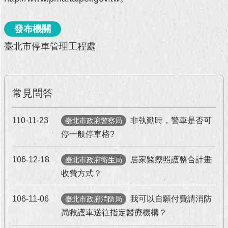
回
發布機關
首
頁
臺北市停車管理工程處
網
站
導
常見問答
覽
English
110-11-23
非執勤時，警車是否可
臺北市政府警察局
停一般停車格?
常
見
106-12-18
居家醫療照護整合計畫
臺北市政府衛生局
問
答
收費方式？
即
106-11-06
我可以自願付費請消防
臺北市政府消防局
時
局救護車送往指定醫療機構？
新
聞