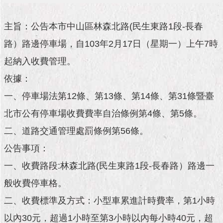
市
政
公
主旨：公告本市中山區林森北路(民生東路1段-長春
告
路）路邊停車場，自103年2月17日（星期一）上午7時
施
起納入收費管理。
政
依據：
願
景
一、停車場法第12條、第13條、第14條、第31條暨臺
及
成
北市公有停車場收費費率自治條例第4條、第5條。
果
二、道路交通管理處罰條例第56條。
市
公告事項：
政
一、收費路段:林森北路(民生東路1段-長春路）路邊一
資
料
般收費停車格。
館
二、收費標準及方式：小型車累進計時費率，第1小時
發
以內30元，超過1小時至第3小時以內每小時40元，超