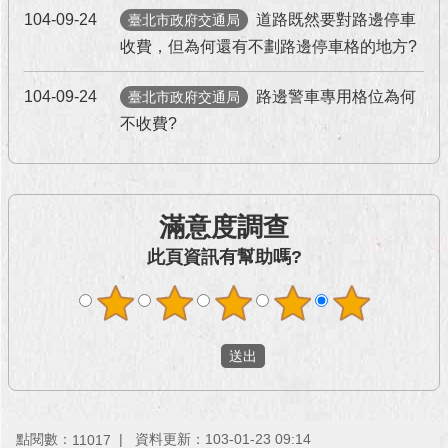
104-09-24
道路既然要對路邊停車
澄
臺北市政府交通局
清
收費，但為何還有不劃路邊停車格的地方?
雙
104-09-24
路邊警車專用格位為何
臺北市政府交通局
語
不收費?
詞
彙
台
北
滿意度調查
通
此頁資訊有幫助嗎?
陳
情
系
統
公
民
參
點閱數：
資料更新：103-01-23 09:14
11017