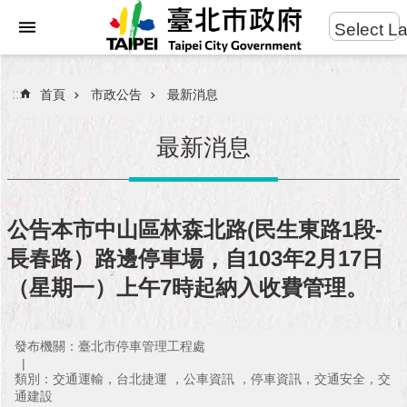
:::
Select L
進
跳到主要內容區塊
階
搜
:::
首頁
市政公告
最新消息
尋
最新消息
市
民
公告本市中山區林森北路(民生東路1段-
服
長春路）路邊停車場，自103年2月17日
務
（星期一）上午7時起納入收費管理。
市
府
團
發布機關：臺北市停車管理工程處
隊
類別：交通運輸，台北捷運 ，公車資訊 ，停車資訊，交通安全，交
通建設