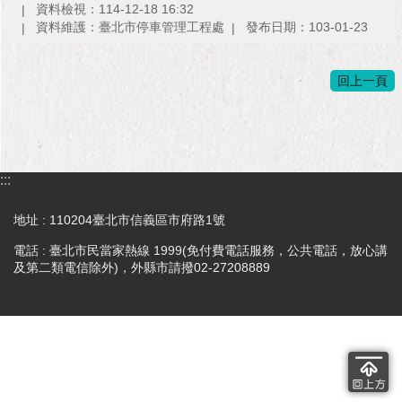
與
資料檢視：114-12-18 16:32
專
資料維護：臺北市停車管理工程處
發布日期：103-01-23
區
臺
回上一頁
北
旅
遊
網
:::
政
府
地址 : 110204臺北市信義區市府路1號
網
電話 : 臺北市民當家熱線 1999(免付費電話服務，公共電話，放心講
站
及第二類電信除外)，外縣市請撥02-27208889
資
料
開
放
宣
告