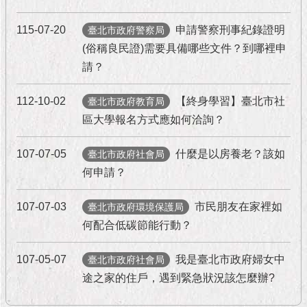
隱
私
115-07-20
申請警察刑事紀錄證明
臺北市政府警察局
權
及
(俗稱良民證)需要具備哪些文件？到哪裡申
資
請？
訊
安
112-10-02
【終身學習】臺北市社
臺北市政府教育局
全
政
區大學報名方式應如何洽詢？
策
107-07-05
什麼是以房養老？該如
臺北市政府社會局
RSS
何申請？
聯
107-07-03
市民朋友在家裡如
絡
臺北市政府環境保護局
我
何配合低碳節能行動？
們
（陳
107-05-07
我是臺北市政府婦女中
臺北市政府社會局
情
途之家的住戶，遇到緊急狀況該怎麼辦?
系
統