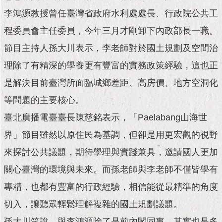
現
臺
李鴻源教授曾任臺灣省政府水利處處長、行政院公共工
北
程委員會主任委員，今年三月才剛卸下內政部長一職。
節目主持人孫大川表示，李老師對於國土規劃及空間治
活
動
理除了有精深的學養更有豐富的實務政策經驗，這也正
主
題
是解決目前臺灣所面臨城鄉差距、高房價、地方空洞化
館
等問題的主要核心。
與
臺北廣播電臺臺長陳慈銘表示，「Paelabang山海世
民
界」節目雖然以原住民為基調，但卻是用更宏觀的視野
互
動
來探討公共議題，期待學理與實踐兼具，邀請國人更加
關心臺灣的環境與未來。而孫老師與李老師不僅皆學有
活
動
專精，也都有豐富的行政經驗，相信能從最精準的角度
主
切入，讓聽眾輕鬆理解複雜的國土規劃議題。
題
館
孫大川笑說，與李鴻源除了是前內閣同事，其實也是多