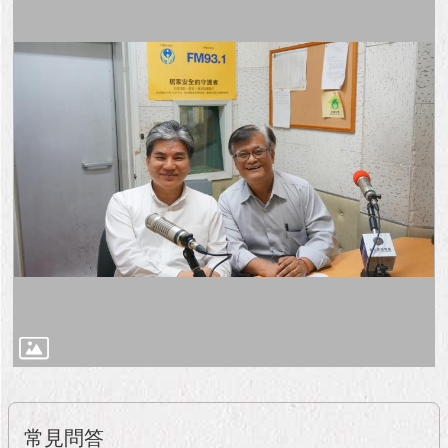
與
專
區
臺
北
旅
遊
網
政
府
網
站
資
料
開
放
宣
告
常見問答