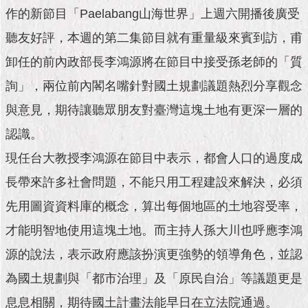
市
作的新節目「Paelabang山海世界」上週六開播後廣受
政
公
聽友好評，本週的第二集節目就有重量級來賓到訪，甫
告
卸任的前內政部長李鴻源將在節目中接受孫老師的「質
施
詢」，兩位前內閣名嘴針對國土規劃議題熱烈分享觀念
政
與意見，期待讓聽眾朋友對臺灣這塊土地有更深一層的
願
景
認識。
及
成
現任台大教授李鴻源在節目中表示，都會人口的過度成
果
長帶來許多社會問題，不能只用工程建設來解決，必須
市
先用圖資資料庫的概念，算出每個地區的土地容受率，
政
才能明智地使用這塊土地。而主持人孫大川也呼應李鴻
資
料
源的說法，表示政府應該扮演更強勢的領導角色，並認
館
為國土規劃與「都市治理」及「原民自治」等議題更是
發
息息相關，期待國土計畫法能早日在立法院通過。