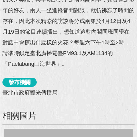
年的好友，兩人一坐進錄音間對談，就彷彿忘了時間的
回
首
存在，因此本次精彩的訪談將分成兩集於4月12日及4
頁
月19日的節目連續播出，想知道這對內閣同班同學在
網
對話中會擦出什麼樣的火花？每週六下午1時至2時，
站
導
請準時鎖定臺北廣播電臺FM93.1及AM1134的
覽
「Paelabang山海世界」。
English
發布機關
常
見
臺北市政府觀光傳播局
問
答
相關圖片
即
時
新
聞