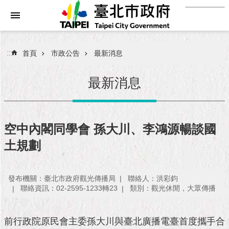
:::
跳到主要內容區塊
進
階
搜
:::
首頁
市政公告
最新消息
尋
最新消息
市
民
空中內閣同學會 孫大川、李鴻源暢談國
服
土規劃
務
市
發布機關：臺北市政府觀光傳播局
聯絡人：洪彩鈞
府
聯絡資訊：02-2595-1233轉23
類別：觀光休閒，大眾傳播
團
隊
前行政院原民會主委孫大川與臺北廣播電臺首度攜手合