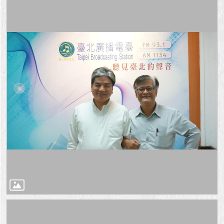
澄
清
雙
語
詞
彙
台
北
通
陳
情
系
統
公
民
參