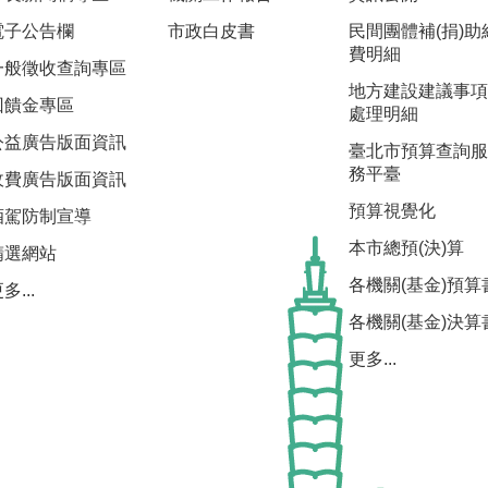
電子公告欄
市政白皮書
民間團體補(捐)助
費明細
一般徵收查詢專區
地方建設建議事項
回饋金專區
處理明細
公益廣告版面資訊
臺北市預算查詢服
務平臺
收費廣告版面資訊
預算視覺化
酒駕防制宣導
本市總預(決)算
精選網站
各機關(基金)預算
多...
各機關(基金)決算
更多...