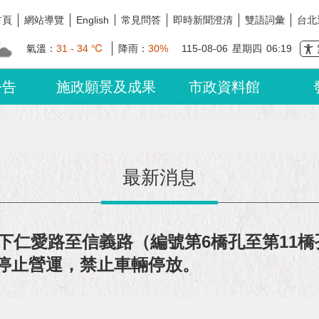
首頁
網站導覽
常見問答
即時新聞澄清
雙語詞彙
台北
English
氣溫：
31 - 34 ℃
降雨：
30%
115-08-06
星期四
06:19
公告
施政願景及成果
市政資料館
最新消息
仁愛路至信義路（編號第6橋孔至第11橋孔
暫時停止營運，禁止車輛停放。