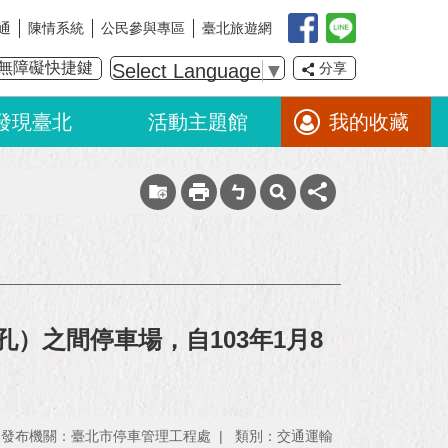
通
陳情系統
公民參與專區
臺北旅遊網
無障礙快捷鍵
Select Language
▼
分享
發現臺北
活動主題館
我的收藏
）之間停車場，自103年1月8
發布機關：臺北市停車管理工程處
類別：交通運輸