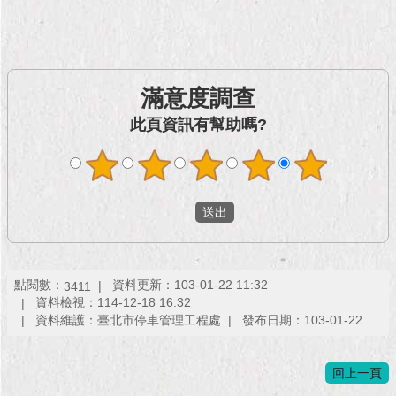
現
臺
北
活
滿意度調查
動
此頁資訊有幫助嗎?
主
題
館
與
民
互
動
點閱數：
資料更新：103-01-22 11:32
3411
資料檢視：114-12-18 16:32
活
資料維護：臺北市停車管理工程處
發布日期：103-01-22
動
主
題
回上一頁
館