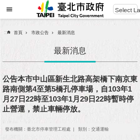
:::
Select L
進
跳到主要內容區塊
階
搜
:::
首頁
市政公告
最新消息
尋
最新消息
市
民
公告本市中山區新生北路高架橋下南京東
服
路南側第4至第5橋孔停車場，自103年1
務
月27日22時至103年1月29日22時暫時停
市
止營運，禁止車輛停放。
府
團
隊
發布機關：臺北市停車管理工程處
類別：交通運輸