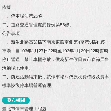
市
政
依據：
公
一、停車場法第25條。
告
二、道路交通管理處罰條例第56條。
施
公告事項：
政
願
一、新生北路高架橋下南京東路南側第4至第5橋孔停
景
及
車場，自103年1月27日22時至103年1月29日22時暫時
成
停止營運，禁止車輛停放，做為新生假日農市春節展售
果
活動場地使用。
市
二、前述活動結束後，該停車場即依原收費時段及費率
政
資
標準恢復停車場營運管理。
料
館
發布機關
發
臺北市停車管理工程處