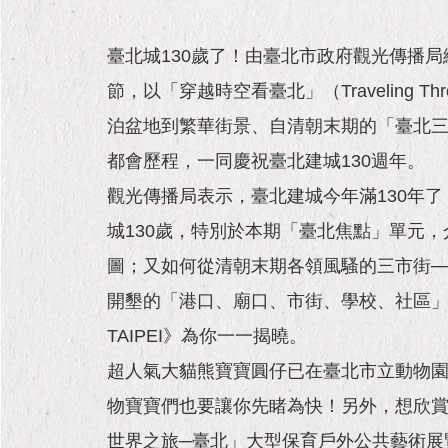
臺北城130歲了！由臺北市政府觀光傳播局編
節，以「穿越時空看臺北」（Traveling 
泊盆地到繁華街景、自清朝末期的「臺北
都會歷程，一同慶祝臺北建城130週年。
觀光傳播局表示，臺北建城今年滿130年
城130歲，特別於本期「臺北焦點」單元
圖；又如何從清朝末期各領風騷的三市街─
開墾的「港口、廟口、市街、學校、社區」
TAIPEI》為你一一揭曉。
超人氣大貓熊寶寶圓仔已在臺北市立動物
物寶寶們也要讓你先睹為快！另外，想欣賞法國藝
世界之旅─臺北」大型保育戶外公共藝術展