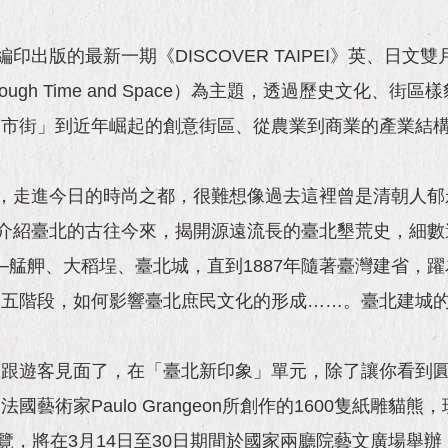
印出版的最新一期《DISCOVER TAIPEI》英、日文
Through Time and Space）為主題，透過歷史文
三市街」到近年崛起的創意街區、從農業到商業的產業結
了，走進今日的時尚之都，很難想像過去這裡曾是清朝人
，介紹臺北的古往今來，揭開源遠流長的臺北墾荒史，細數遠
─艋舺、大稻埕、臺北城，直到1887年隨著臺灣建省，
五階段，如何影響臺北庶民文化的形成……。臺北建城的種
園跟遊客見面了，在「臺北新印象」單元，除了讓你看到
術家Paulo Grangeon所創作的1600隻紙雕貓熊
覽，將在3月14日至30日期間於國家兩廳院藝文廣場舉