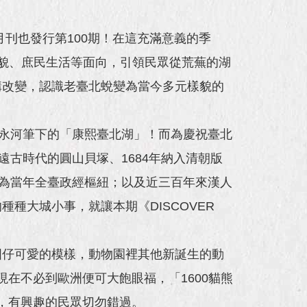
雙月刊也發行第100期！在這充滿意義的季
化、街區樣貌、庶民生活等面向，引領民眾從荒蕪的湖
構改變，認識老臺北蛻變為當今多元樣貌的
郁永河筆下的「康熙臺北湖」！而為慶祝臺北
古時代的圓山貝塚、1684年納入清朝版
躍為當年全臺政經樞紐；以及近三百年來漢人
種大城小事，就讓本期《DISCOVER
圓仔可愛的模樣，動物園裡其他新誕生的動
，現在不必到歐洲便可大飽眼福，「1600貓熊
辦，有興趣的民眾切勿錯過。