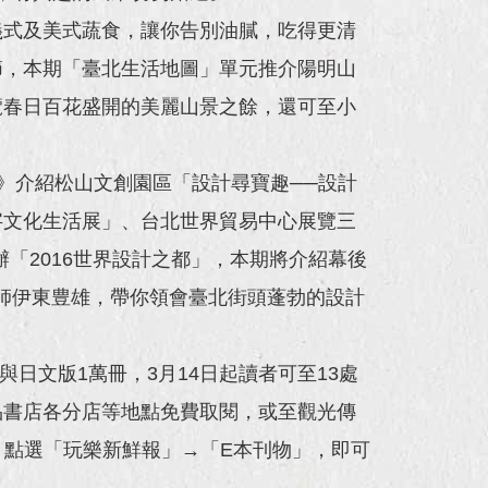
義式及美式蔬食，讓你告別油膩，吃得更清
節，本期「臺北生活地圖」單元推介陽明山
覽春日百花盛開的美麗山景之餘，還可至小
EI》介紹松山文創園區「設計尋寶趣──設計
字文化生活展」、台北世界貿易中心展覽三
辦「2016世界設計之都」，本期將介紹幕後
師伊東豊雄，帶你領會臺北街頭蓬勃的設計
0冊與日文版1萬冊，3月14日起讀者可至13處
品書店各分店等地點免費取閱，或至觀光傳
vel.net）點選「玩樂新鮮報」→「E本刊物」，即可