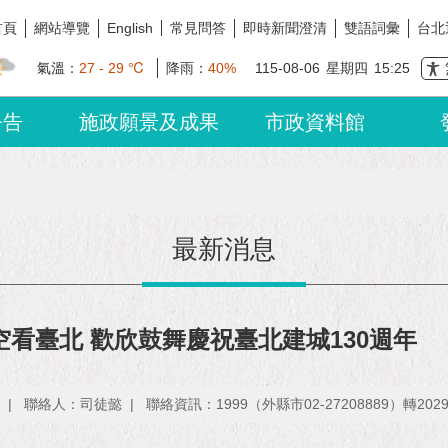
首頁
網站導覽
常見問答
即時新聞澄清
雙語詞彙
台北
English
氣溫：
27 - 29 ℃
降雨：
40%
115-08-06
星期四
15:25
公告
施政願景及成果
市政資料館
最新消息
穿越時空看臺北 歡欣鼓舞慶祝臺北建城130週年
聯絡人：司徒懿
聯絡資訊：1999（外縣市02-27208889）轉202