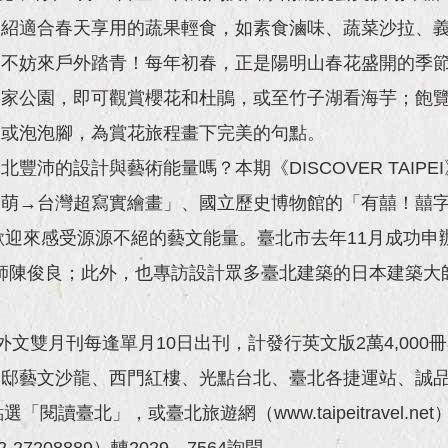
介紹適合春天享用的蔬果輕食，如素食滷味、蔬菜沙拉、
，不妨來戶外踏青！每年初春，正是陽明山春花盛開的季
國家公園，即可觀賞櫻花和杜鵑，或至竹子湖看海芋；飽
泉或泡泡腳，為賞花旅程畫下完美的句點。
沛的設計與藝術能量嗎？本期《DISCOVER TAIP
知萌→台灣超寫實繪畫」、國立歷史博物館的「有囍！囍
歡迎來感受源源不絕的藝文能量。臺北市去年11月成功申
師陳俊良；此外，也專訪設計眾多臺北建築的日本建築大
EI》外文雙月刊每逢單月10日出刊，計發行英文版2萬4,00
官邸藝文沙龍、西門紅樓、光點台北、臺北各捷運站、誠
v.tw），點選「閱讀臺北」，或臺北旅遊網（www.taipeitra
7208889）轉2029、7564詢問。