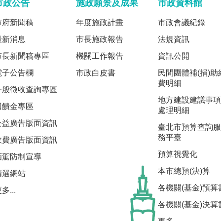
市政公告
施政願景及成果
市政資料館
市府新聞稿
年度施政計畫
市政會議紀錄
最新消息
市長施政報告
法規資訊
市長新聞稿專區
機關工作報告
資訊公開
電子公告欄
市政白皮書
民間團體補(捐)助
費明細
一般徵收查詢專區
地方建設建議事項
回饋金專區
處理明細
公益廣告版面資訊
臺北市預算查詢服
務平臺
收費廣告版面資訊
預算視覺化
酒駕防制宣導
本市總預(決)算
精選網站
各機關(基金)預算
多...
各機關(基金)決算