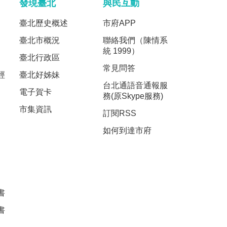
發現臺北
與民互動
臺北歷史概述
市府APP
臺北市概況
聯絡我們（陳情系
統 1999）
臺北行政區
常見問答
經
臺北好姊妹
台北通語音通報服
電子賀卡
務(原Skype服務)
市集資訊
訂閱RSS
如何到達市府
書
書