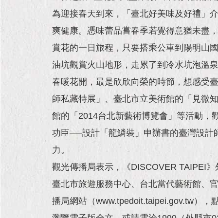
為迎接春天到來，「臺北好美味及好禮」
爽健康。憑味蕾品嘗春季若覺得意猶未盡
賞花的一日旅程，只要搭乘公車到陽明山
油坑觀賞火山地形，走累了到冷水坑泡溫
春暖花開，最是欣欣向榮的時節，想感受臺北豐
師私藏特展」、臺北市立美術館的「見微
館的「2014台北新藝術博覽會」等活動，
功臣──設計「龍鱗裝」申辦書的臺灣設計
力。
觀光傳播局表示，《DISCOVER TAIP
臺北市旅遊服務中心、台北當代藝術館、
播局網站（www.tpedoit.taipei.go
瀏覽電子版全文，或請電洽1999（外縣市02-2