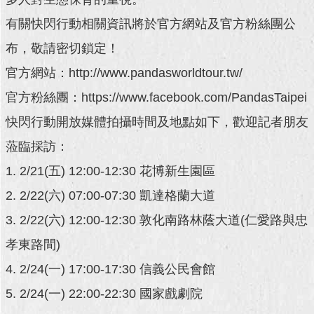
有關快閃行動相關資訊將於官方網站及官方粉絲團公
回
首
布，敬請密切鎖定！
頁
官方網站：http://www.pandasworldtour.tw/
網
官方粉絲團：https://www.facebook.com/PandasTaipei
站
導
快閃行動開放媒體拍攝時間及地點如下，歡迎記者朋友
覽
蒞臨採訪：
English
1. 2/21(五) 12:00-12:30 花博新生園區
常
2. 2/22(六) 07:00-07:30 凱達格蘭大道
見
3. 2/22(六) 12:00-12:30 敦化南路林蔭大道(仁愛路與忠
問
答
孝東路間)
4. 2/24(一) 17:00-17:30 信義公民會館
即
時
5. 2/24(一) 22:00-22:30 國家戲劇院
新
聞