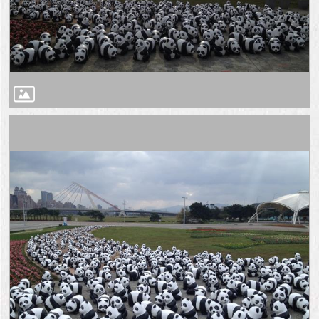
與
專
區
臺
北
旅
遊
網
政
府
網
站
資
料
開
放
宣
告