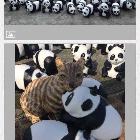
隱
私
權
及
資
訊
安
全
政
策
RSS
聯
絡
我
們
（陳
情
系
統