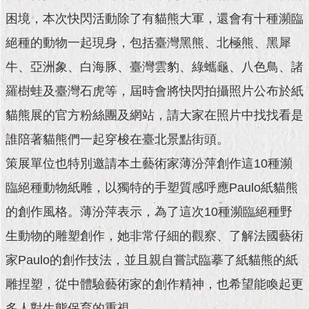
現
臺
困境，本次快閃活動除了有貓熊大軍，還會有十種瀕臨
北
絕種的動物一起現身，包括臺灣黑熊、北極熊、黑犀
牛、亞洲象、白海豚、臺灣雲豹、綠蠵龜、八色鳥、諸
活
動
羅樹蛙及臺灣石虎等，屆時會將快閃拍攝照片公布於紙
主
題
貓熊展的官方粉絲團及網站，請大家在照片中找找看是
館
誰陪著貓熊們一起穿梭在臺北景點街頭。
與
策展單位也特別邀請本土藝術家薄汾萍創作這10種瀕
民
臨絕種動物紙雕，以獨特的手塑質感呼應Paulo紙貓熊
互
動
的創作風格。薄汾萍表示，為了這次10種瀕臨絕種野
生動物的雕塑創作，她非常仔細的觀察、了解法國藝術
活
動
家Paulo的創作技法，並且親自嘗試臨摹了紙貓熊的紙
主
雕捏塑，從中體驗藝術家的創作精神，也希望能喚起更
題
館
多人對生態保育的重視。