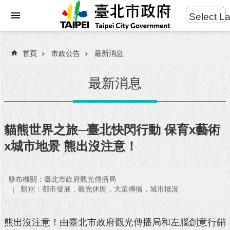
:::
Select L
進
跳到主要內容區塊
階
搜
:::
首頁
市政公告
最新消息
尋
最新消息
市
民
貓熊世界之旅─臺北快閃行動 保育x藝術
服
x城市地景 熊出沒注意！
務
市
發布機關：臺北市政府觀光傳播局
府
類別：都市發展，觀光休閒，大眾傳播，城市概況
團
隊
熊出沒注意！由臺北市政府觀光傳播局和左腦創意行銷