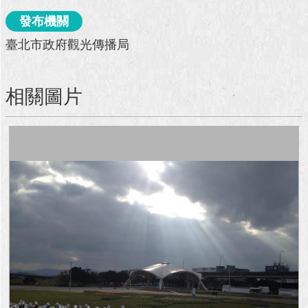
澄
發布機關
清
臺北市政府觀光傳播局
雙
語
詞
相關圖片
彙
台
北
通
陳
情
系
統
公
民
參