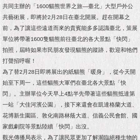
市
共同主辦的「1600貓熊世界之旅—臺北」大型戶外公
政
公
共藝術展，即將於2月28日在臺北開展。趕在開幕之
告
前，為了讓這些遠道而來的貴賓能多多認識臺北，策展
施
單位將帶著1600隻貓熊前往臺北的各大景點「快閃」
政
拍照，屆時如果市民朋友發現貓熊的蹤跡，歡迎和牠們
願
景
打聲招呼喔！
及
成
為了替2月28日即將展出的紙貓熊「暖身」，從今天開
果
始至下周一，這些貓熊大軍們在臺北各大景點「快
市
閃」。主辦單位今天早上4點半先帶著這些貓熊抵達第
政
一站「大佳河濱公園」，接下來還會在凱達格蘭大道、
資
料
花博新生園區、敦化南路林蔭大道、信義公民會館、國
館
家戲劇院等景點陸續「快閃」出沒。
發
觀光傳播局表示，為了讓民眾更加了解瀕臨絕種生物的