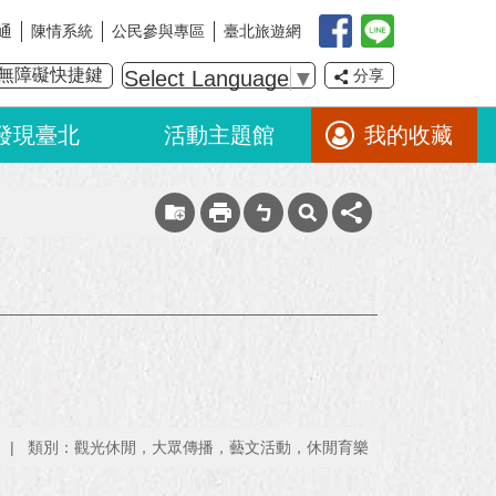
通
陳情系統
公民參與專區
臺北旅遊網
無障礙快捷鍵
Select Language
▼
分享
發現臺北
活動主題館
我的收藏
局
類別：觀光休閒，大眾傳播，藝文活動，休閒育樂