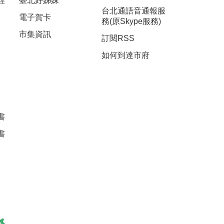
經
臺北好姊妹
台北通語音通報服
電子賀卡
務(原Skype服務)
市集資訊
訂閱RSS
如何到達市府
書
書