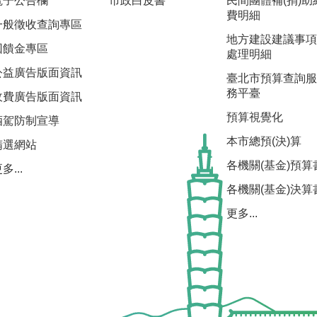
電子公告欄
市政白皮書
民間團體補(捐)助
費明細
一般徵收查詢專區
地方建設建議事項
回饋金專區
處理明細
公益廣告版面資訊
臺北市預算查詢服
務平臺
收費廣告版面資訊
預算視覺化
酒駕防制宣導
本市總預(決)算
精選網站
各機關(基金)預算
多...
各機關(基金)決算
更多...