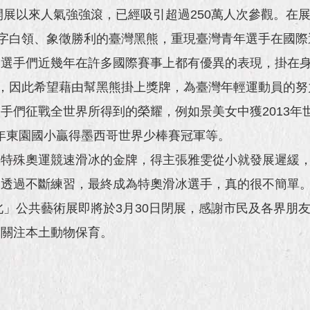
展開展以來人氣強強滾，已經吸引超過250萬人次參觀。在
字白領、象徵勝利的臺灣黑熊，重現臺灣青年選手在國際
手們近幾年在許多國際賽事上都有優異的表現，掛在身上的獎
，因此希望藉由幫黑熊掛上獎牌，為臺灣年輕運動員的努
手們征戰全世界所得到的榮耀，例如景美女中獲2013年
01年東園國小贏得墨西哥世界少棒賽冠軍等。
特殊奧運競速滑冰的金牌，得主張雅雯從小就發展遲緩，
。透過不斷練習，最終成為特奧滑冰選手，真的很不簡單
臺北」公共藝術展即將於3月30日閉展，感謝市民及各界朋
加關注本土動物保育。