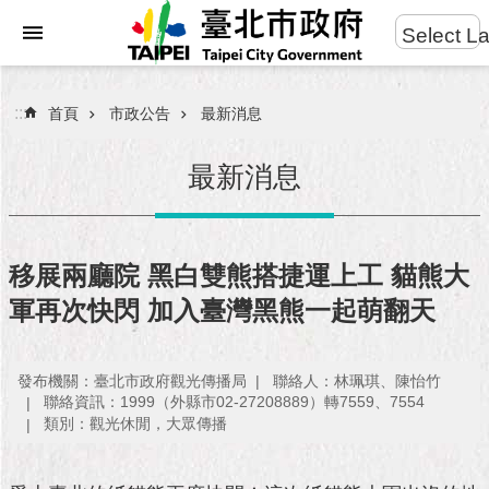
:::
Select L
進
跳到主要內容區塊
階
搜
:::
首頁
市政公告
最新消息
尋
最新消息
市
民
移展兩廳院 黑白雙熊搭捷運上工 貓熊大
服
軍再次快閃 加入臺灣黑熊一起萌翻天
務
市
發布機關：臺北市政府觀光傳播局
聯絡人：林珮琪、陳怡竹
府
聯絡資訊：1999（外縣市02-27208889）轉7559、7554
團
類別：觀光休閒，大眾傳播
隊