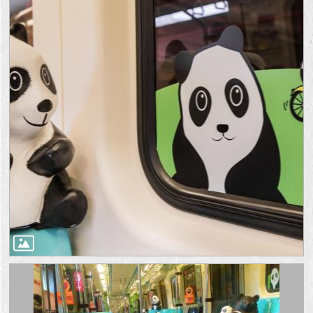
回
首
頁
網
站
導
覽
English
常
見
問
答
即
時
新
聞