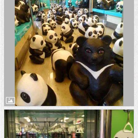
澄
清
雙
語
詞
彙
台
北
通
陳
情
系
統
公
民
參