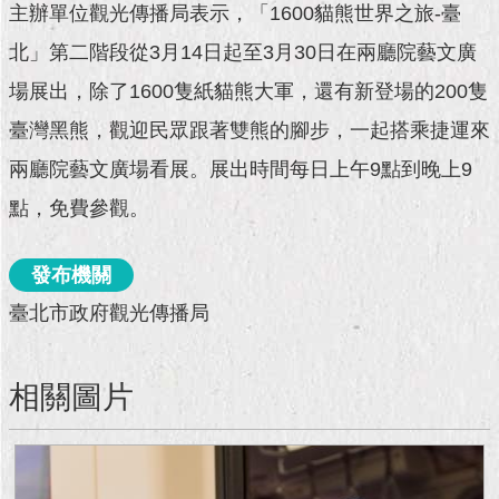
現
主辦單位觀光傳播局表示，「1600貓熊世界之旅-臺
臺
北」第二階段從3月14日起至3月30日在兩廳院藝文廣
北
場展出，除了1600隻紙貓熊大軍，還有新登場的200隻
活
臺灣黑熊，觀迎民眾跟著雙熊的腳步，一起搭乘捷運來
動
主
兩廳院藝文廣場看展。展出時間每日上午9點到晚上9
題
館
點，免費參觀。
與
發布機關
民
互
臺北市政府觀光傳播局
動
活
相關圖片
動
主
題
館