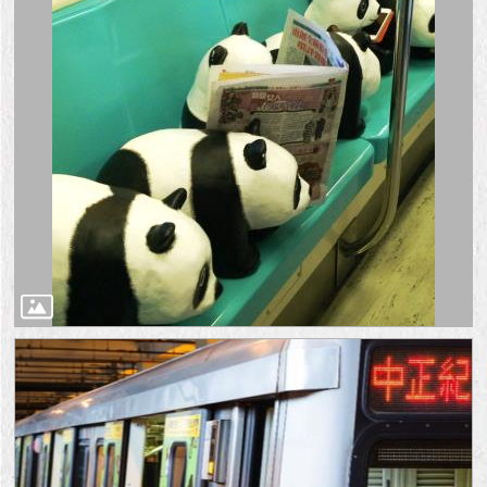
隱
私
權
及
資
訊
安
全
政
策
RSS
聯
絡
我
們
（陳
情
系
統