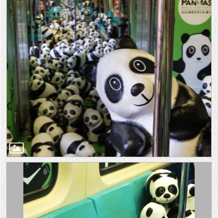
與
專
區
臺
北
旅
遊
網
政
府
網
站
資
料
開
放
宣
告