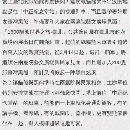
市
愛上臺北的紙貓熊再度快閃！這次紙貓熊大軍出沒的地
政
點是往「中正紀念堂站」的捷運列車，而且還帶著好朋
公
告
友臺灣黑熊，準備要和大家在兩廳院藝文廣場見面！
「1600貓熊世界之旅-臺北」公共藝術展在臺北市政府
施
政
廣場的展出日前圓滿結束，超萌的紙貓熊大軍吸引超過
願
百萬人次的觀賞熱潮。從3月14日起，這群「萌軍」將
景
及
繼續在兩廳院藝文廣場與民眾見面，而且還加入200隻
成
果
紙臺灣黑熊，預計又將掀起一陣黑白炫風！
為了讓貓熊與黑熊準時在兩廳院與民眾相會，主辦單位
市
政
特別安排雙熊在捷運南港機廠快閃，搭上前往「中正紀
資
念堂站」的班車，熊熊們一上車就化身通勤旅客，有的
料
館
講手機、看報紙，有的戴圍巾、背相機，更有雙熊依偎
坐在一起，擬人模樣超級逗趣可愛。
發