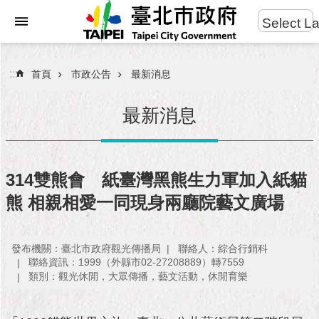
:::
Select L
進
跳到主要內容區塊
階
搜
:::
首頁
市政公告
最新消息
尋
最新消息
市
民
314雙熊會 紙臺灣黑熊生力軍加入紙貓
服
熊 相親相愛一同現身兩廳院藝文廣場
務
市
發布機關：臺北市政府觀光傳播局
聯絡人：綜合行銷科
府
聯絡資訊：1999（外縣市02-27208889）轉7559
團
類別：觀光休閒，大眾傳播，藝文活動，休閒育樂
隊