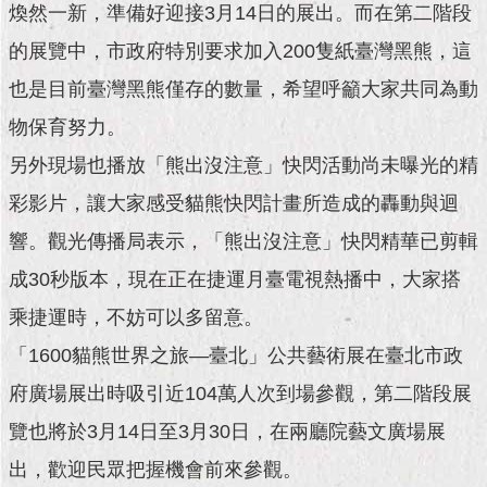
現
煥然一新，準備好迎接3月14日的展出。而在第二階段
臺
的展覽中，市政府特別要求加入200隻紙臺灣黑熊，這
北
也是目前臺灣黑熊僅存的數量，希望呼籲大家共同為動
活
物保育努力。
動
主
另外現場也播放「熊出沒注意」快閃活動尚未曝光的精
題
館
彩影片，讓大家感受貓熊快閃計畫所造成的轟動與迴
響。觀光傳播局表示，「熊出沒注意」快閃精華已剪輯
與
民
成30秒版本，現在正在捷運月臺電視熱播中，大家搭
互
乘捷運時，不妨可以多留意。
動
「1600貓熊世界之旅—臺北」公共藝術展在臺北市政
活
府廣場展出時吸引近104萬人次到場參觀，第二階段展
動
主
覽也將於3月14日至3月30日，在兩廳院藝文廣場展
題
出，歡迎民眾把握機會前來參觀。
館