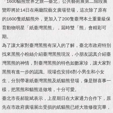
市
「1600貓熊世界之旅—臺北」公共藝術展第二階段展
政
覽即將於14日在兩廳院藝文廣場登場，這次除了原有
公
告
的1600隻紙貓熊外，更加入了200隻臺灣本土重量級保
育動物明星「紙臺灣黑熊」，屆時雙「熊」會精彩可
施
政
期。
願
為了讓大家對臺灣黑熊有深入的了解，臺北市政府特別
景
及
找來黑熊小粉絲介紹臺灣黑熊現況，小朋友認真介紹臺
成
果
灣黑熊的神情，對臺灣黑熊的特色如數家珍，讓大家對
黑熊有進一步的認識。現場也安排6對小男生和小女
市
政
生，分別帶著紙臺灣黑熊及紙貓熊登場，像是辦喜事一
資
樣，把黑熊和貓熊送做堆，十分可愛。
料
館
臺北市長郝龍斌表示，上星期日在大家通力合作下，原
先在市政府廣場展出受損的紙貓熊已經大致修復完畢，
發