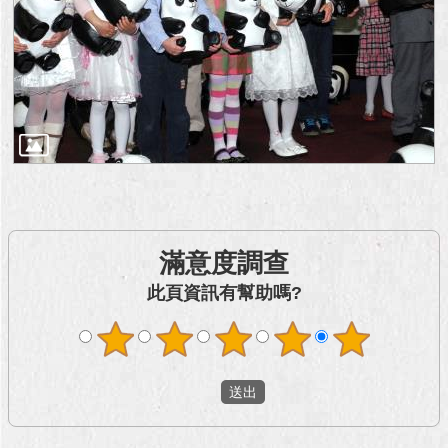
澄
清
雙
語
詞
彙
台
北
通
滿意度調查
陳
此頁資訊有幫助嗎?
情
系
統
公
民
參