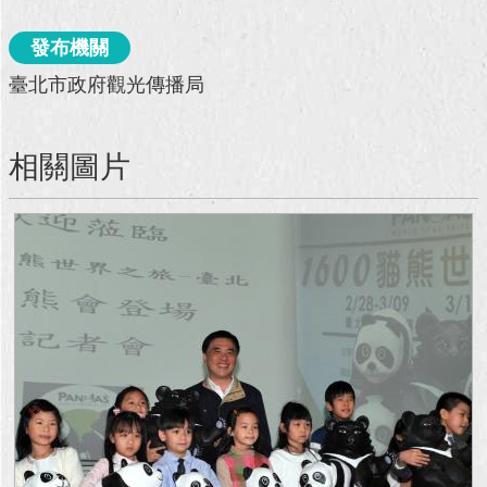
回
發布機關
首
臺北市政府觀光傳播局
頁
網
站
相關圖片
導
覽
English
常
見
問
答
即
時
新
聞