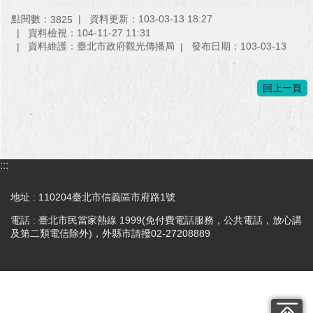
與
專
點閱數：
資料更新：103-03-13 18:27
3825
區
資料檢視：104-11-27 11:31
資料維護：臺北市政府觀光傳播局
發布日期：103-03-13
臺
北
回上一頁
旅
遊
網
政
:::
府
網
地址 : 110204臺北市信義區市府路1號
站
資
電話 : 臺北市民當家熱線 1999(免付費電話服務，公共電話，放心講
料
及第二類電信除外)，外縣市請撥02-27208889
開
放
宣
告