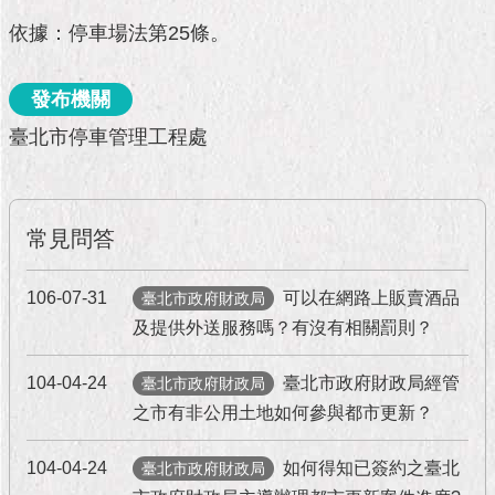
市
政
依據：停車場法第25條。
公
告
發布機關
施
臺北市停車管理工程處
政
願
景
及
常見問答
成
果
106-07-31
可以在網路上販賣酒品
臺北市政府財政局
市
及提供外送服務嗎？有沒有相關罰則？
政
資
104-04-24
臺北市政府財政局經管
臺北市政府財政局
料
之市有非公用土地如何參與都市更新？
館
104-04-24
如何得知已簽約之臺北
臺北市政府財政局
發