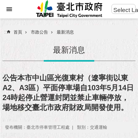
:::
Select L
進
跳到主要內容區塊
階
搜
:::
首頁
市政公告
最新消息
尋
最新消息
市
民
公告本市中山區光復東村（遼寧街以東
服
A2、A3區）平面停車場自103年5月14日
務
24時起停止營運封閉並禁止車輛停放，
市
場地移交臺北市政府財政局開發使用。
府
團
隊
發布機關：臺北市停車管理工程處
類別：交通運輸