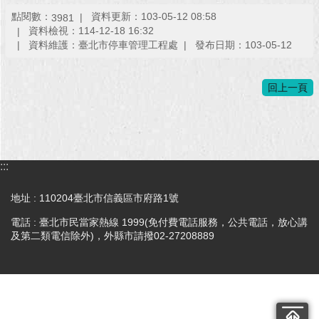
點閱數：
資料更新：103-05-12 08:58
3981
回
資料檢視：114-12-18 16:32
首
資料維護：臺北市停車管理工程處
發布日期：103-05-12
頁
回上一頁
網
站
導
覽
English
:::
常
地址 : 110204臺北市信義區市府路1號
見
電話 : 臺北市民當家熱線 1999(免付費電話服務，公共電話，放心講
問
及第二類電信除外)，外縣市請撥02-27208889
答
即
時
新
聞