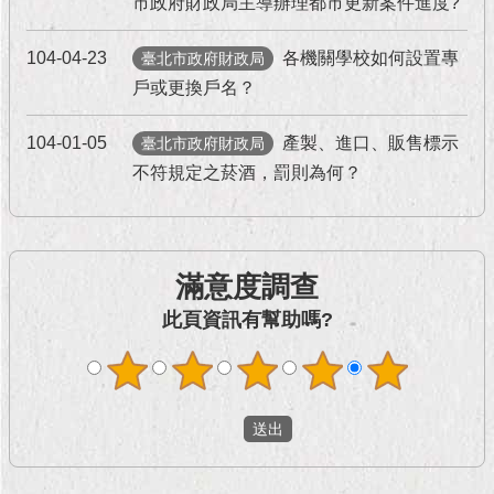
市政府財政局主導辦理都市更新案件進度?
現
臺
北
104-04-23
各機關學校如何設置專
臺北市政府財政局
戶或更換戶名？
活
動
104-01-05
產製、進口、販售標示
臺北市政府財政局
主
不符規定之菸酒，罰則為何？
題
館
與
滿意度調查
民
互
此頁資訊有幫助嗎?
動
活
動
主
題
館