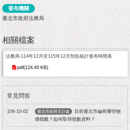
市
政
發布機關
公
臺北市政府法務局
告
施
相關檔案
政
願
景
法務局-114年12月至115年12月預告統計發布時間表
及
成
pdf(124.40 KB)
果
市
政
常見問答
資
料
館
106-10-02
目前臺北市編有哪些物
臺北市政府主計處
價指數？如何取得指數資料？
發