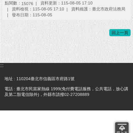
點閱數：
資料更新：115-08-05 17:10
15076
資料檢視：115-08-05 17:10
資料維護：臺北市政府法務局
回
發布日期：115-08-05
首
頁
回上一頁
網
站
導
覽
:::
English
地址 : 110204臺北市信義區市府路1號
常
見
電話 : 臺北市民當家熱線 1999(免付費電話服務，公共電話，放心講
問
及第二類電信除外)，外縣市請撥02-27208889
答
即
時
新
聞