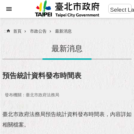
:::
Select L
進
跳到主要內容區塊
階
搜
:::
首頁
市政公告
最新消息
尋
最新消息
市
民
預告統計資料發布時間表
服
務
發布機關：臺北市政府法務局
市
府
團
臺北市政府法務局預告統計資料發布時間表，內容詳如
隊
相關檔案。