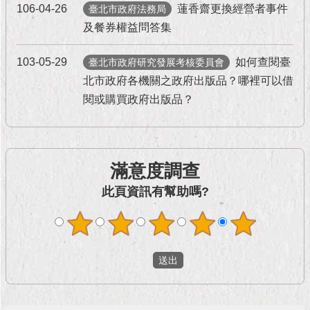
現
106-04-26
蓮香齋更換經營者事件
臺北市政府法務局
臺
及餐券權益問答集
北
103-05-29
如何查閱臺
臺北市政府研究發展考核委員會
活
北市政府各機關之政府出版品？哪裡可以借
動
主
閱或購買政府出版品？
題
館
與
滿意度調查
民
此頁資訊有幫助嗎?
互
動
活
動
主
題
館