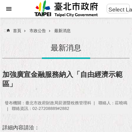
:::
Select L
進
跳到主要內容區塊
階
搜
:::
首頁
市政公告
最新消息
尋
最新消息
市
民
加強廣宣金融服務納入「自由經濟示範
服
區」
務
市
發布機關：臺北市政府財政局菸酒暨稅務管理科
聯絡人：莊曉鳴
府
聯絡資訊：02-27208889#2882
團
隊
詳細內容請洽：