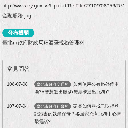
市
http://www.ey.gov.tw/Upload/RelFile/2710/708956/DM
政
公
金融服務.jpg
告
發布機關
施
政
臺北市政府財政局菸酒暨稅務管理科
願
景
及
成
常見問答
果
108-07-08
如何使用公有路外停車
市
臺北市政府交通局
政
場3A智慧進出服務(無票卡進出服務)?
資
料
107-07-04
家長如何尋找已取得登
臺北市政府社會局
館
記證書的執業保母？各居家托育服務中心聯
繫電話?
發