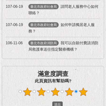
現
臺
107-06-19
請問老人服務中心如何
臺北市政府社會局
北
聯絡？
活
107-06-19
如何申請獨居老人服
臺北市政府社會局
動
務？
主
題
106-11-06
我可以自願付費請消防
館
臺北市政府消防局
局救護車送往指定醫療機構？
與
民
互
動
滿意度調查
此頁資訊有幫助嗎?
活
動
主
題
館