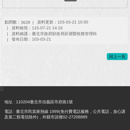
回
首
點閱數：
資料更新：103-03-21 10:00
3628
頁
資料檢視：115-07-21 14:16
資料維護：臺北市政府財政局菸酒暨稅務管理科
網
發布日期：103-03-21
站
導
覽
回上一頁
English
常
見
:::
問
答
地址 : 110204臺北市信義區市府路1號
即
電話 : 臺北市民當家熱線 1999(免付費電話服務，公共電話，放心講
及第二類電信除外)，外縣市請撥02-27208889
時
新
聞