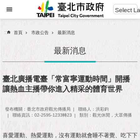
:::
Select L
進
跳到主要內容區塊
階
搜
:::
首頁
市政公告
最新消息
尋
最新消息
市
民
臺北廣播電臺「常富寧運動時間」開播
服
讓熱血主播帶你進入精采的體育世界
務
市
發布機關：臺北市政府觀光傳播局
聯絡人：洪彩鈞
府
聯絡資訊：02-2595-1233轉23
類別：觀光休閒，大眾傳播
團
隊
喜愛運動、熱愛運動，沒有運動就會睡不著覺、吃下下