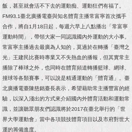
市
飯，甚至就會活不下去的運動痴、運動狂們有福了。
政
公
FM93.1臺北廣播電臺與知名體育主播常富寧首次攜手
告
合作，將自1月18日起，每週六早上八點播出「常富寧
施
運動時間」，帶領大家一同認識國內外運動的大小事。
政
常富寧主播過去最廣為人知的，莫過於在轉播「臺灣之
願
景
光」王建民比賽時專業又不失熱血的播報，但其實常主
及
成
播除了棒球之外，也同時在體育頻道轉播籃球、網球、
果
撞球等各類賽事，可以說是精通運動的「體育通」。臺
市
北廣播電臺陳慈銘臺長表示，希望藉助常主播豐富的經
政
驗，以深入淺出的方式來介紹國內外體育活動和運動常
資
料
識，並讓聽眾朋友們認識將於2017在臺北舉行的「世
館
界大學運動會」當中各項競技體育項目以及市府對世大
發
運的籌備進度。