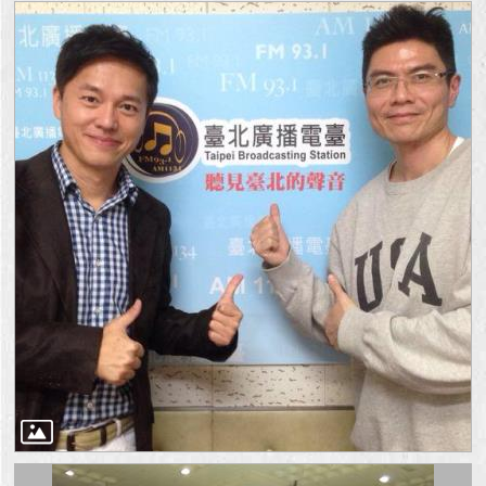
回
首
頁
網
站
導
覽
English
常
見
問
答
即
時
新
聞