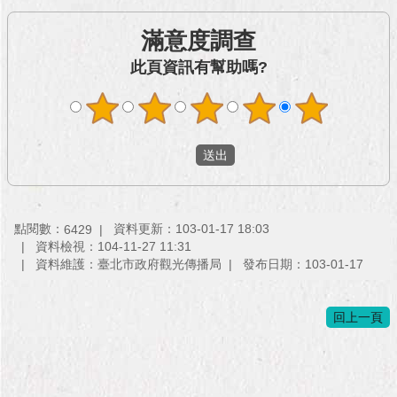
與
專
滿意度調查
區
此頁資訊有幫助嗎?
臺
北
旅
遊
網
政
府
點閱數：
資料更新：103-01-17 18:03
6429
網
資料檢視：104-11-27 11:31
站
資料維護：臺北市政府觀光傳播局
發布日期：103-01-17
資
料
開
回上一頁
放
宣
告