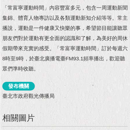
現
臺
「常富寧運動時間」內容豐富多元，包含一周運動新聞
北
集錦、體育人物專訪以及各類運動新知介紹等等。常主
播說，運動是一件健康又快樂的事，希望節目能讓聽眾
活
動
朋友們對於運動有更全面的認識和了解，為美好的周休
主
題
假期帶來充實的感受。「常富寧運動時間」訂於每週六
館
8時至9時，於臺北廣播電臺FM93.1頻率播出，歡迎聽
與
眾們準時收聽。
民
互
發布機關
動
臺北市政府觀光傳播局
活
動
主
相關圖片
題
館