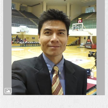
澄
清
雙
語
詞
彙
台
北
通
陳
情
系
統
公
民
參