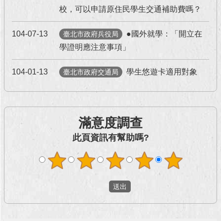
校，可以申請原住民學生交通補助費嗎？
回
首
104-07-13
●國外就學：「開立在
臺北市政府兵役局
頁
學證明應注意事項」
網
104-01-13
學生悠遊卡適用對象
站
臺北市政府交通局
導
覽
English
滿意度調查
常
此頁資訊有幫助嗎?
見
問
答
即
時
新
聞