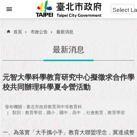
:::
Select L
進
跳到主要內容區塊
階
搜
:::
首頁
市政公告
最新消息
尋
最新消息
市
民
元智大學科學教育研究中心擬徵求合作學
服
校共同辦理科學夏令營活動
務
市
發布機關：臺北市政府教育局中等教育科
府
類別：教育學習，國小，國中，高中 ，社會教育，教育學習
團
隊
一、為落實「大手攜小手」教育大聯盟理念，冀達成整