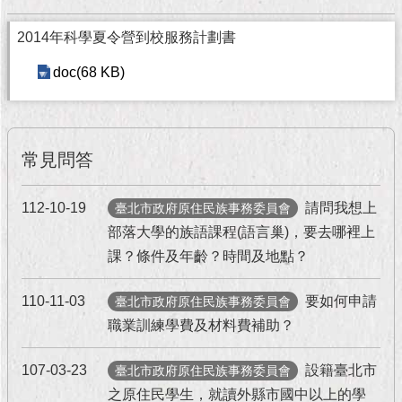
現
臺
2014年科學夏令營到校服務計劃書
北
doc(68 KB)
活
動
主
題
常見問答
館
112-10-19
請問我想上
臺北市政府原住民族事務委員會
與
民
部落大學的族語課程(語言巢)，要去哪裡上
互
課？條件及年齡？時間及地點？
動
110-11-03
要如何申請
臺北市政府原住民族事務委員會
活
職業訓練學費及材料費補助？
動
主
題
107-03-23
設籍臺北市
臺北市政府原住民族事務委員會
館
之原住民學生，就讀外縣市國中以上的學