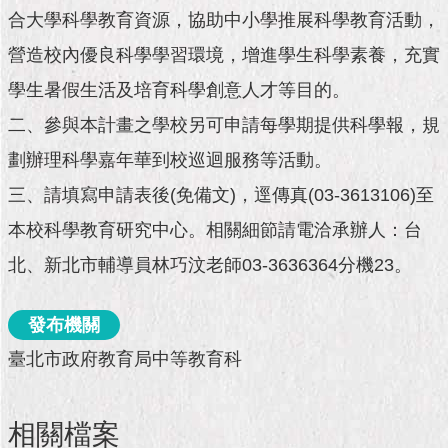
市
合大學科學教育資源，協助中小學推展科學教育活動，
政
公
營造校內優良科學學習環境，增進學生科學素養，充實
告
學生暑假生活及培育科學創意人才等目的。
施
二、參與本計畫之學校另可申請每學期提供科學報，規
政
劃辦理科學嘉年華到校巡迴服務等活動。
願
景
三、請填寫申請表後(免備文)，逕傳真(03-3613106)至
及
成
本校科學教育研究中心。相關細節請電洽承辦人：台
果
北、新北市輔導員林巧汶老師03-3636364分機23。
市
政
發布機關
資
臺北市政府教育局中等教育科
料
館
相關檔案
發