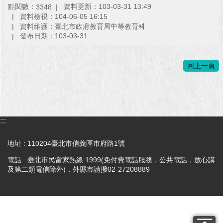
點閱數：
資料更新：103-03-31 13:49
3348
澄
資料檢視：104-06-05 16:15
清
資料維護：臺北市政府教育局中等教育科
發布日期：103-03-31
雙
語
詞
回上一頁
彙
台
北
通
:::
陳
地址 : 110204臺北市信義區市府路1號
情
電話 : 臺北市民當家熱線 1999(免付費電話服務，公共電話，放心講
系
及第二類電信除外)，外縣市請撥02-27208889
統
公
民
參