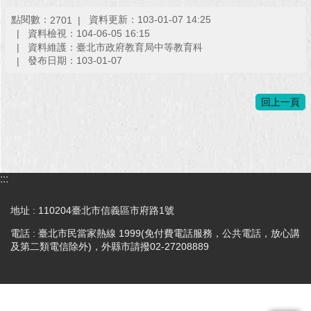
點閱數：
資料更新：103-01-07 14:25
2701
回
資料檢視：104-06-05 16:15
首
資料維護：臺北市政府教育局中等教育科
頁
發布日期：103-01-07
網
站
回上一頁
導
覽
English
:::
常
見
地址 : 110204臺北市信義區市府路1號
問
電話 : 臺北市民當家熱線 1999(免付費電話服務，公共電話，放心講
答
及第二類電信除外)，外縣市請撥02-27208889
即
時
新
聞