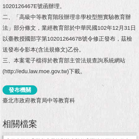
市
1020126467E號函辦理。
政
公
二、「高級中等教育階段辦理非學校型態實驗教育辦
告
法」部分條文，業經教育部於中華民國102年12月31日
施
以臺教授國部字第1020126467B號令修正發布，茲檢
政
送發布令影本(含法規條文)乙份。
願
景
三、本案電子檔得於教育部主管法規查詢系統網站
及
成
(http://edu.law.moe.gov.tw)下載。
果
發布機關
市
政
臺北市政府教育局中等教育科
資
料
館
相關檔案
發