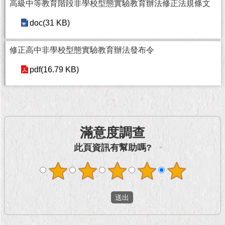
現
高級中等教育階段非學校型態實驗教育辦法修正法規條文
臺
doc(31 KB)
北
活
修正高中非學校型態實驗教育辦法發布令
動
pdf(16.79 KB)
主
題
館
與
民
滿意度調查
互
此頁資訊有幫助嗎?
動
活
動
主
題
館