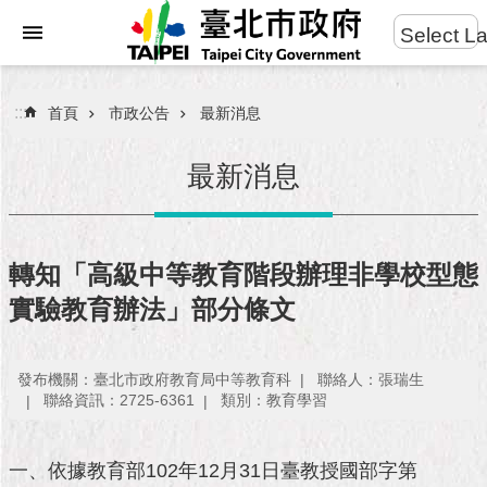
:::
Select L
進
跳到主要內容區塊
階
搜
:::
首頁
市政公告
最新消息
尋
最新消息
市
民
轉知「高級中等教育階段辦理非學校型態
服
實驗教育辦法」部分條文
務
市
發布機關：臺北市政府教育局中等教育科
聯絡人：張瑞生
府
聯絡資訊：2725-6361
類別：教育學習
團
隊
一、依據教育部102年12月31日臺教授國部字第