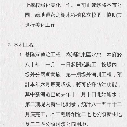
隱
所學校綠化美化工作。目前正陸續將本市公
私
權
園、綠地過密之樹木移植私立校園，協助其
及
進行美化工作。
資
訊
安
全
水利工程
政
基隆河整治工程：為消除東區水患，本府於
策
八十年十一月十一日起開始動工，按堤內、
RSS
堤外分兩期實施，第一期堤外河川工程，預
聯
計本年六月底完成後，將可發揮防洪功能，
絡
我
其中新河道已於去年十一月十日開始通水；
們
（陳
第二期堤內新生地開發，預計八十五年十二
情
月底完工。本工程將創造二七七公頃新生地
系
統
及二二四公頃河濱公園用地。