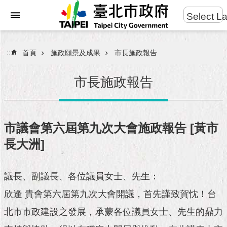
:::
Select L
進
跳到主要內容區塊
階
搜
:::
首頁
施政願景及成果
市長施政報告
尋
市長施政報告
市
民
市議會第六屆第九次大會施政報告 [黃市
服
長大洲]
務
市
議長、副議長、各位議員女士、先生：
府
團
欣逢 貴會第六屆第九次大會開議，首先謹致賀忱！台
隊
北市市政建設之發展，承蒙各位議員女士、先生的鼎力