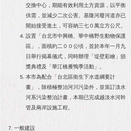
交換中心，期能有效利用土方資源，以平衡
供需，並減少二次公害。基隆河廢河道亦已
開始接受進土，可容納三七０萬立方公尺。
設置「台北市中興橋、華中橋野生動物保護
區」，面積約二００公頃，並於本年一月九
日舉行揭幕儀式，同時辦理「堤壁彩繪」頒
獎典禮及「華江橋雁鴨季活動」。
本市為配合「台北區衛生下水道綱要計
畫」，除積極整治河川污染外，並策訂淡水
河系污染整治計畫，本期已完成越淡水河幹
管及兩岸設施工程。
一般建設