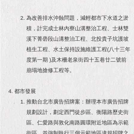
1999）
為改善排水沖蝕問題，減輕都市下水道之淤
積，計完成士林內寮山溝整治工程、士林雙
溪下菁礐段山溝整治工程、北投貴子坑護坡
植生工程、水土保持設施維護工程(八十三年
度第一期 )及木柵老泉街四十五巷廿二號前
崩塌地搶修工程等。
都市發展
推動台北市廣告招牌案：辦理本市廣告招牌
規劃設計，劃定西門徒步區、衡陽路歷史街
區、仁愛路與敦化南路圓環附近地區為示範
街區，並強制執行三個示範地區違規招牌之