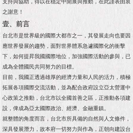
市
支持與協助，得以在穩定中開展與推動，在此謹表由衷
政
之謝意！
公
告
壹、前言
施
台北市是世界級的國際大都市之一，其發展走向也要因
政
應世界發展的趨勢，面對世界體系急遽國際化的衝擊
願
景
下，如何提昇我國國際地位，加強國際活動的參與，已
及
成
成為全體國民共同努力的目標。
果
目前，我國正透過雄厚的經濟力量和人民的活力，積極
拓展各項國際交流活動，並為配合政府設立亞太營運中
市
政
心政策之推動，台北市以全國首善之區，正推動各項建
資
料
設，俾成為亞太國際政治、經濟、金融重鎮。
館
就整體的角度而言，台北市所具備的自然與人文條件，
發
深具發展潛力，故本府一切努力與作為，正朝向建設台