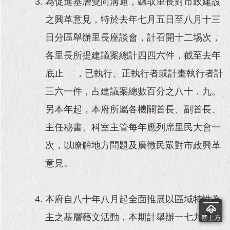
為促進基層雙向溝通，聽取里長對市政建設
之興革意見，特於去年七月五日至八月十三
日分區舉辦里長座談會，計召開十二埸次，
各里長所提建議案總計四四六件，截至去年
底止 ，已執行、正執行者或計畫執行者計
三六一件，占建議案總數百分之八十．九。
另本年起，本府所屬各機關首長、副首長、
主任秘書、科室主管每年應列席里民大會一
次，以瞭解地方問題及廣徵民眾對市政興革
意見。
本府自八十年八月起全面推展以區域特性為
主之基層藝文活動，本期計舉辦一七九場