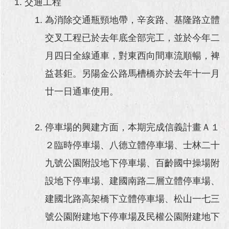
交通工程
澄
為消除交通瓶頸地帶，辛亥路、基隆路立體
清
交叉工程已於去年底全部完工，並於今年二
雙
語
月四日全線通車，對東西向間車流順暢，裨
詞
益甚鉅。另陽金公路馬槽橋亦於去年十一月
彙
廿一日通車使用。
台
北
通
停車場的興建方面，本期完成信義計畫Ａ１
陳
２臨時停車場、八德立體停車場、士林二十
情
九號公園附設地下停車場、百齡國中操場附
系
統
設地下停車場、建國南路二層立體停車場、
建國北路高架橋下立體停車場、松山一七三
公
民
號公園附建地下停車場及民權公園附建地下
參