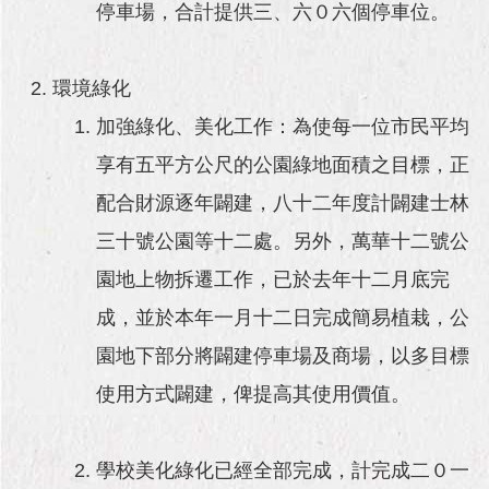
與
停車場，合計提供三、六０六個停車位。
專
區
環境綠化
臺
北
加強綠化、美化工作：為使每一位市民平均
旅
享有五平方公尺的公園綠地面積之目標，正
遊
網
配合財源逐年闢建，八十二年度計闢建士林
三十號公園等十二處。另外，萬華十二號公
政
府
園地上物拆遷工作，已於去年十二月底完
網
站
成，並於本年一月十二日完成簡易植栽，公
資
園地下部分將闢建停車場及商場，以多目標
料
開
使用方式闢建，俾提高其使用價值。
放
宣
告
學校美化綠化已經全部完成，計完成二０一