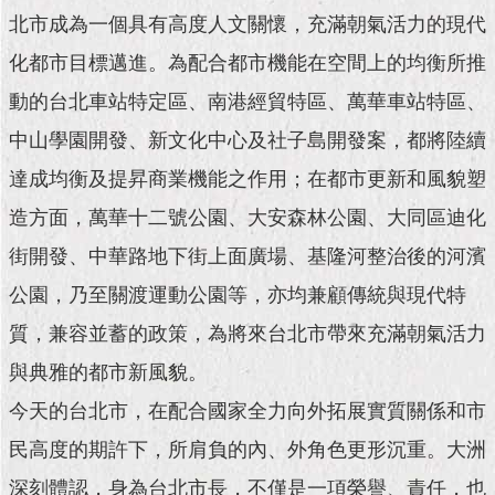
現
北市成為一個具有高度人文關懷，充滿朝氣活力的現代
臺
北
化都市目標邁進。為配合都市機能在空間上的均衡所推
動的台北車站特定區、南港經貿特區、萬華車站特區、
活
動
中山學園開發、新文化中心及社子島開發案，都將陸續
主
達成均衡及提昇商業機能之作用；在都市更新和風貌塑
題
館
造方面，萬華十二號公園、大安森林公園、大同區迪化
街開發、中華路地下街上面廣場、基隆河整治後的河濱
與
民
公園，乃至關渡運動公園等，亦均兼顧傳統與現代特
互
動
質，兼容並蓄的政策，為將來台北市帶來充滿朝氣活力
與典雅的都市新風貌。
活
今天的台北市，在配合國家全力向外拓展實質關係和市
動
主
民高度的期許下，所肩負的內、外角色更形沉重。大洲
題
館
深刻體認，身為台北市長，不僅是一項榮譽、責任，也