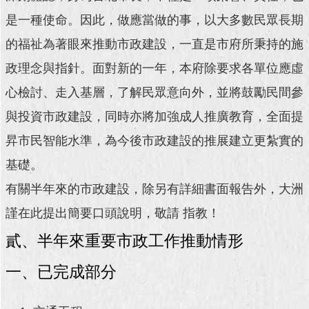
是一種使命。因此，做應當做的事，以大多數民眾長期
回
首
的福祉為著眼來推動市政建設，一直是市府所秉持的施
頁
政理念與指針。面對新的一年，本府除要求各單位應虛
網
心檢討、走入基層，了解民眾意向外，並將鼓勵民間參
站
與投資市政建設，同時亦將加強成人推廣教育，全面提
導
覽
昇市民智能水準，為今後市政建設的推展建立更紮實的
English
基礎。
有關半年來的市政建設，除另有詳細書面報告外，大洲
常
見
謹在此提出簡要口頭說明，敬請 指教！
問
答
貳、半年來重要市政工作推動情形
即
一、已完成部分
時
新
聞