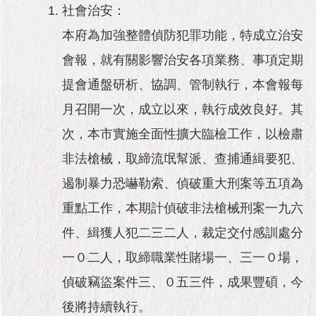
社會治安：
本府為加強整體偵防犯罪功能，特成立治安
會報，就有關影響治安各項業務、事項定期
提會通盤研析、協調、管制執行，本會報每
月召開一次，成立以來，執行成效良好。其
次，本市實施全面性擴大臨檢工作，以檢肅
非法槍械，取締流氓幫派、查捕通緝要犯、
遏制暴力恐嚇勒索、偵破重大刑案等五項為
重點工作，本期計偵破非法槍械刑案一九六
件、緝獲人犯二三二人，裁定交付感訓處分
一０二人，取締職業性賭場一、三一０場，
偵破竊盜案件三、０五三件，成果豐碩，今
後將持續執行。