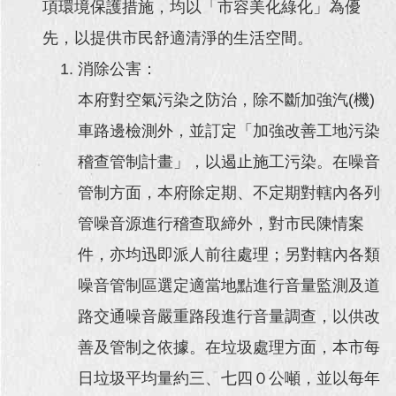
項環境保護措施，均以「市容美化綠化」為優
先，以提供市民舒適清淨的生活空間。
消除公害：
本府對空氣污染之防治，除不斷加強汽(機)
車路邊檢測外，並訂定「加強改善工地污染
稽查管制計畫」，以遏止施工污染。在噪音
管制方面，本府除定期、不定期對轄內各列
管噪音源進行稽查取締外，對市民陳情案
件，亦均迅即派人前往處理；另對轄內各類
噪音管制區選定適當地點進行音量監測及道
路交通噪音嚴重路段進行音量調查，以供改
善及管制之依據。在垃圾處理方面，本市每
日垃圾平均量約三、七四０公噸，並以每年