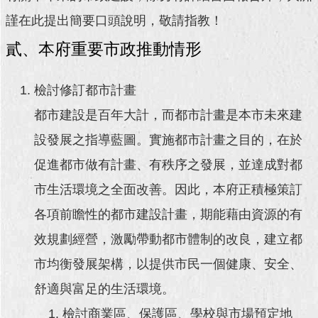
謹在此提出簡要口頭說明，敬請指教！
回
首
貳、本府重要市政推動情形
頁
檢討修訂都市計畫
網
站
都市建設是百年大計，而都市計畫是本市未來建
導
覽
設發展之指導藍圖。實施都市計畫之目的，在於
促進都市做有計畫、有秩序之發展，並達成對都
English
市生活環境之全面改善。因此，本府正積極策訂
常
見
各項前瞻性的都市建設計畫，期能藉由資源的有
問
效規劃經營，激勵帶動都市體制的改良，建立都
答
市均衡發展架構，以提供市民一個健康、安全、
即
時
舒適與富足的生活環境。
新
檢討商業區、保護區、學校與市場預定地
聞