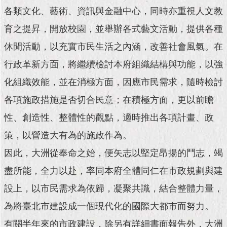
現
各類文化、藝術、資訊與金融中心，同時亦重視人文教
臺
北
育之提昇，開放校園，並舉辦各式藝文活動，提供各種
休閒活動，以充實市民生活之內涵，改善社會風氣。在
活
動
行政革新方面，將繼續檢討本府組織結構與功能，以強
主
化組織效能，並在消極方面，因應市民需求，隨時檢討
題
館
各項施政措施是否切合民意；在積極方面，更以前瞻
性、創造性、整體性的觀點，適時推出各項計畫、政
與
民
策，以營造大有為的施政作為。
互
動
因此，大洲從奉命之始，便矢志以堅定昂揚的鬥志，竭
盡所能，全力以赴，率同本府全體同仁在市政規劃與建
活
設上，以市民需求為依歸，凝聚共識，結合整體力量，
動
主
為將臺北市建設成一個現代化的國際大都市而努力。
題
館
有關半年來的市政建設，除另有詳細書面報告外，大洲