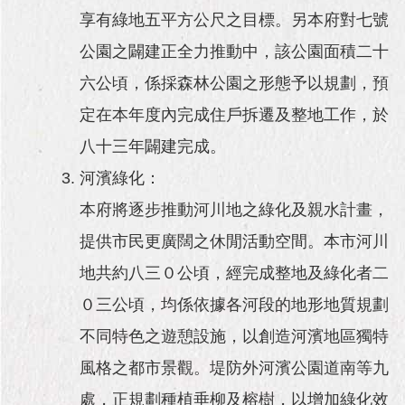
享有綠地五平方公尺之目標。另本府對七號
公園之闢建正全力推動中，該公園面積二十
六公頃，係採森林公園之形態予以規劃，預
定在本年度內完成住戶拆遷及整地工作，於
八十三年闢建完成。
河濱綠化：
本府將逐步推動河川地之綠化及親水計畫，
提供市民更廣闊之休閒活動空間。本市河川
地共約八三０公頃，經完成整地及綠化者二
０三公頃，均係依據各河段的地形地質規劃
不同特色之遊憩設施，以創造河濱地區獨特
風格之都市景觀。堤防外河濱公園道南等九
處，正規劃種植垂柳及榕樹，以增加綠化效