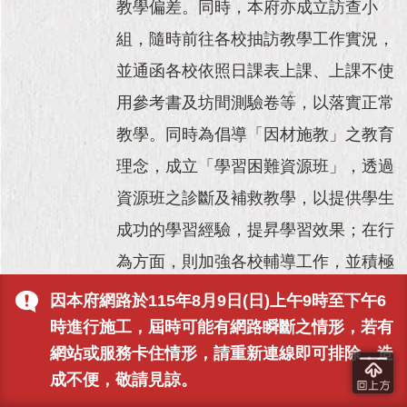
教學偏差。同時，本府亦成立訪查小
組，隨時前往各校抽訪教學工作實況，
並通函各校依照日課表上課、上課不使
用參考書及坊間測驗卷等，以落實正常
教學。同時為倡導「因材施教」之教育
理念，成立「學習困難資源班」，透過
資源班之診斷及補救教學，以提供學生
成功的學習經驗，提昇學習效果；在行
為方面，則加強各校輔導工作，並積極
執行「春暉」、「璞玉」、「朝陽」等
因本府網路於115年8月9日(日)上午9時至下午6
專案，防治青少年犯罪與對未升學未就
時進行施工，屆時可能有網路瞬斷之情形，若有
網站或服務卡住情形，請重新連線即可排除，造
業之青少年輔導追蹤。改進命題與評量
成不便，敬請見諒。
方式，考試以課本為出題範圍，力求適