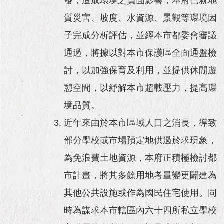
發，造成環境之負面影響，本府已就地
與
專
質災害、坡度、水資源、景觀等環境因
區
子完成分析評估，並經本市都委會審議
臺
通過，將據以對本市保護區全面通盤檢
北
旅
討，以加強保育及利用，並提供休閒遊
遊
憩空間，以紓解本市超載壓力，提高環
網
境品質。
政
府
近年來由於本市區域人口之消長，導致
網
部分學校或市場預定地供過於求現象，
站
資
為免浪費土地資源，本府正積極檢討都
料
開
市計畫，將其多餘用地考量變更闢建為
放
其他公共設施或作為國民住宅使用。同
宣
告
時為謀求本市轄區內六十四所私立學校