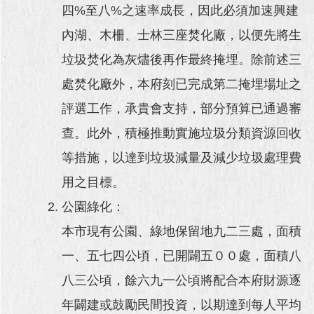
四%至八%之速率成長，因此必須加速興建
內湖、木柵、士林三座焚化廠，以便先將生
垃圾焚化為灰燼後再作最終掩埋。除前述三
處焚化廠外，本府刻已完成第二掩埋場址之
評選工作，承貴會支持，部分預算已通過審
查。此外，積極推動實施垃圾分類資源回收
等措施，以達到垃圾減量及減少垃圾處理費
用之目標。
公園綠化：
本市現有公園、綠地保留地九二三處，面積
一、五七四公頃，已開闢五００處，面積八
八三公頃，餘六九一公頃將配合本府財源逐
年闢建或鼓勵民間投資，以期達到每人平均