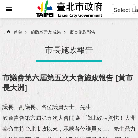
:::
Select L
進
跳到主要內容區塊
階
搜
:::
首頁
施政願景及成果
市長施政報告
尋
市長施政報告
市
民
市議會第六屆第五次大會施政報告 [黃市
服
長大洲]
務
市
議長、副議長、各位議員女士、先生
府
團
欣逢貴會第六屆第五次大會開議，謹此敬表賀忱！大洲
隊
奉命主持台北市政以來，承蒙各位議員女士、先生鼎力