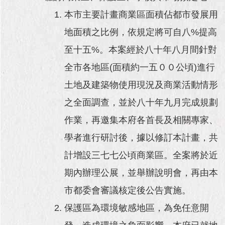
澄
本市主要計畫商業區面積佔都市發展用
清
地面積之比例，依規定將可自八%提高
雙
至十五%。本案經於八十年八月間針對
語
詞
全市各地區(面積約一五００公頃)進行
彙
土地及建築物使用現況及商業活動情形
台
之全面調查，並於八十年九月完成規劃
北
通
作業，再邀集本府各首長及相關專家、
學者進行研討後，據以修訂本計畫，共
陳
情
計增設三七七公頃商業區。全案將於近
系
期內辦理公展，並舉辦說明會，再由本
統
市都委會審議核定後公告實施。
公
民
保護區為環境敏感地區，為免任意開
參