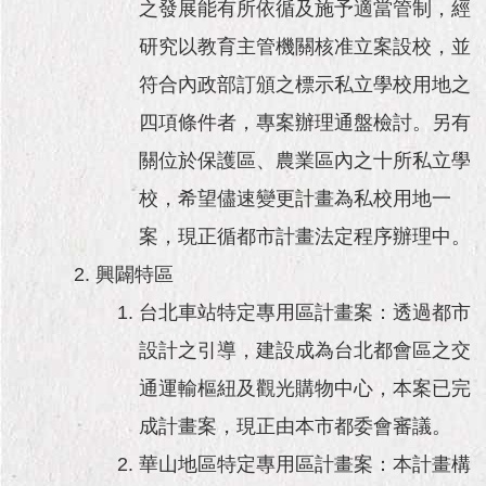
隱
之發展能有所依循及施予適當管制，經
私
研究以教育主管機關核准立案設校，並
權
及
符合內政部訂頒之標示私立學校用地之
資
訊
四項條件者，專案辦理通盤檢討。另有
安
關位於保護區、農業區內之十所私立學
全
政
校，希望儘速變更計畫為私校用地一
策
案，現正循都市計畫法定程序辦理中。
RSS
興闢特區
聯
台北車站特定專用區計畫案：透過都市
絡
設計之引導，建設成為台北都會區之交
我
們
通運輸樞紐及觀光購物中心，本案已完
（陳
情
成計畫案，現正由本市都委會審議。
系
華山地區特定專用區計畫案：本計畫構
統