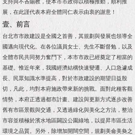
市
支持與不吝賜教，使本市市政得以積極推動，順利推
政
展，在此謹代表本府全體同仁表示由衷的謝意！
公
告
壹、前言
施
台北市市政建設是全國之首善，其規劃與發展也領導全
政
國邁向現代化。在各位議員女士、先生不斷督勉，以及
願
景
全體市民共同努力奮鬥下，本市市政已經奠定了相當的
及
成
基礎。惟近年來，我國經濟結構快速變遷、人口急遽成
果
長、民眾知識水準提高，對於市政建設的期望日益殷
切，凡此，均對本府施政帶來新的挑戰。面對此種客觀
市
政
情勢，本府正透過都市計畫、建設與更新方式逐步改善
資
料
舊有市區景觀與交通，又透過綠化與美化之方法，整治
館
市容並積極於濱水地區闢設公園綠地，以提昇市區生活
發
環境之品質。另外，除增加開闊空間，規劃美侖美奐之