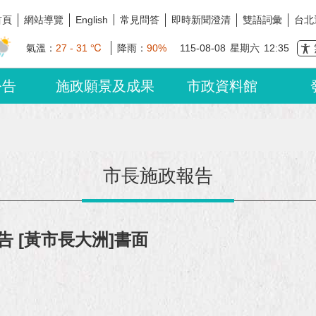
首頁
網站導覽
常見問答
即時新聞澄清
雙語詞彙
台北
English
氣溫：
27 - 31 ℃
降雨：
90%
115-08-08
星期六
12:35
公告
施政願景及成果
市政資料館
市長施政報告
 [黃市長大洲]書面