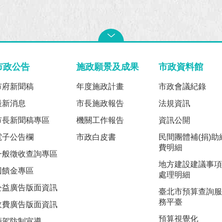
市政公告
施政願景及成果
市政資料館
市府新聞稿
年度施政計畫
市政會議紀錄
最新消息
市長施政報告
法規資訊
市長新聞稿專區
機關工作報告
資訊公開
電子公告欄
市政白皮書
民間團體補(捐)助
費明細
一般徵收查詢專區
地方建設建議事項
回饋金專區
處理明細
公益廣告版面資訊
臺北市預算查詢服
務平臺
收費廣告版面資訊
預算視覺化
酒駕防制宣導