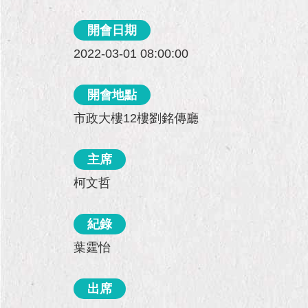
開會日期
2022-03-01 08:00:00
開會地點
市政大樓12樓劉銘傳廳
主席
柯文哲
紀錄
葉霆怡
出席