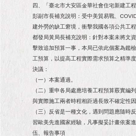
四、「臺北市大安區金華社會住宅新建工
彭副市長補充說明：受中美貿易戰、COVI
建外勞的缺工窘境，衝擊我國各項公共工
都發局黃局長補充說明：針對本案未將文
擊致追加預算一事，本局已依此個案為鑑檢
工預算，以提高工程實際需求預算之精準
決議：
（一）本案通過。
（二）重申各局處應培養工程預算覈實編
與實際施工兩者時程相距過長致不確定性
（三）反省是一種文化，遇到問題應隨時
習歐美先進國家經驗，凡事擬妥計畫依案
伍、報告事項