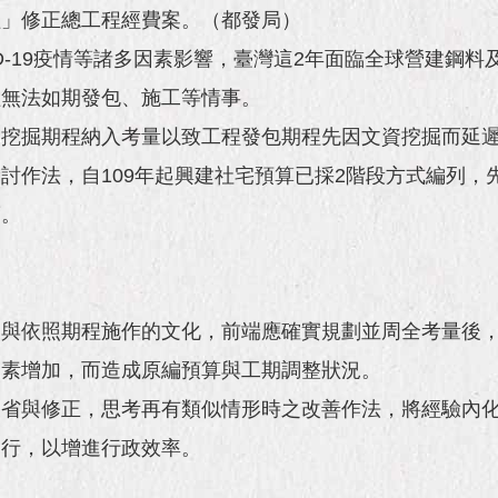
程」修正總工程經費案。（都發局）
D-19疫情等諸多因素影響，臺灣這2年面臨全球營建鋼
程無法如期發包、施工等情事。
資挖掘期程納入考量以致工程發包期程先因文資挖掘而延
討作法，自109年起興建社宅預算已採2階段方式編列，
度。
列與依照期程施作的文化，前端應確實規劃並周全考量後
因素增加，而造成原編預算與工期調整狀況。
反省與修正，思考再有類似情形時之改善作法，將經驗內
進行，以增進行政效率。