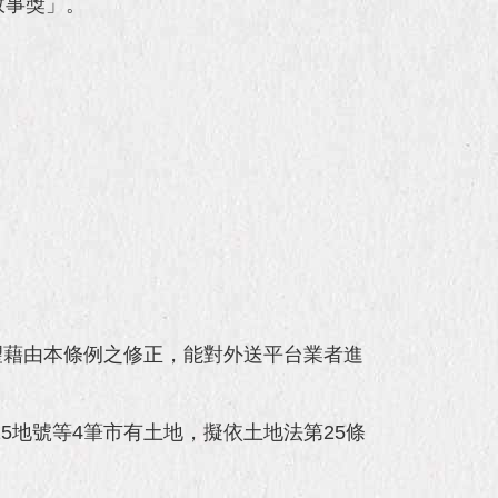
故事獎」。
望藉由本條例之修正，能對外送平台業者進
15地號等4筆市有土地，擬依土地法第25條