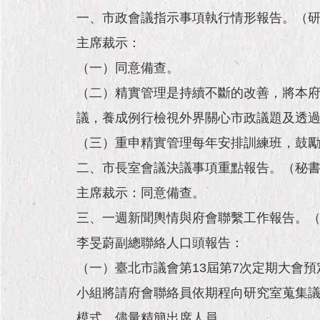
一、市政會議指示事項執行情形報告。（
主席裁示：
（一）同意備查。
（二）精實管理是持續不斷的改善，將本
議，養成例行檢視外界關心市政議題及透
（三）重申精實管理每年安排訓練班，鼓
二、市長室會議決議事項重點報告。（秘
主席裁示：同意備查。
三、一週新聞輿情與府會聯繫工作報告。
李旻蔚副總聯絡人口頭報告：
（一）臺北市議會第13屆第7次定期大會預
小組將請府會聯絡員依期程向研究室蒐集
模式，儘量精簡出席人員。