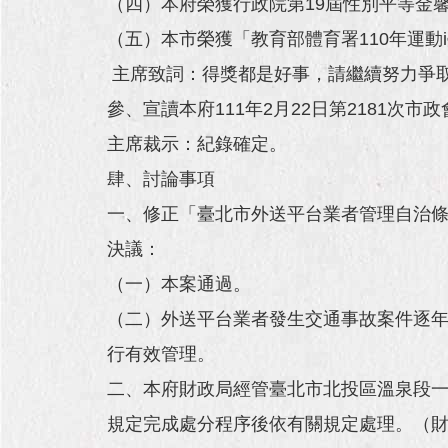
（四）本府榮獲行政院第19屆性別平等金
（五）本市榮獲「教育部體育署110年運動
主席致詞：得獎都是好事，請繼續努力爭
參、宣讀本府111年2月22日第2181次市
主席裁示：紀錄確定。
肆、討論事項
一、修正「臺北市外送平台業者管理自治
決議：
（一）本案通過。
（二）外送平台業者發生交通事故案件逐
行有效管理。
二、本府財政局經管臺北市北投區溫泉段一小段
規定完成處分程序後依有關規定處理。（