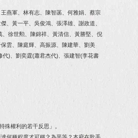
)、王燕軍、林有志、陳智菡、何雅娟、蔡宗
世傑、黃一平、吳俊鴻、張澤雄、謝政道、
萬、徐世勲、陳錦祥、黃清信、黃勝堅、倪
于保雲、陳庭輝、高振源、陳建華、劉美
)、劉奕霆(蕭君杰代)、張建智(李花書
特殊權利的若干反思」。
須達何種程度才可稱之為平等？本府在歌手