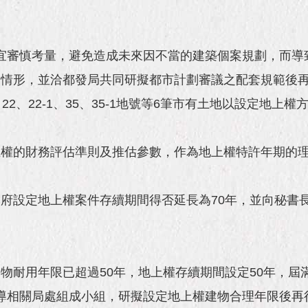
宜審慎考量，避免造成未來因不當的建築個案規劃，而導
用情形，並洽都發局共同研擬都市計劃審議之配套規範後
22、22-1、35、35-1地號等6筆市有土地以設定地
上權的財務評估準則及推估參數，作為地上權特許年期的
府設定地上權案件存續期間得否延長為70年，並向秘書
物耐用年限已超過50年，地上權存續期間設定50年，屆
導相關局處組成小組，研擬設定地上權建物合理年限後再