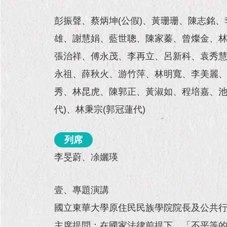
彭振聲、蔡炳坤(公假)、黃珊珊、陳志銘、
雄、謝慧娟、藍世聰、陳家蓁、曾燦金、
張治祥、傅永茂、李再立、呂新科、袁秀慧
永祖、薛秋火、游竹萍、林明寬、李美麗
秀、林昆虎、陳郭正、黃淑如、程培嘉、池
代)、林秉宗(郭冠蓮代)
列席
李旻蔚、凃孋瑛
壹、專題演講
國立東華大學原住民民族學院院長及公共行
主席提問：在國家法律前提下，「不平等