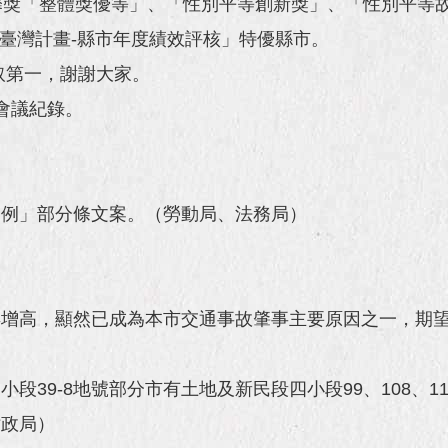
馨獎「整體獎優等」、「性別平等創新獎」、「性別平等
i臺灣計畫-縣市年度績效評核」特優縣市。
取第一，謝謝大家。
政會議紀錄。
條例」部分條文案。（勞動局、法務局）
年增高，顯然已成為本市交通事故肇事主要原因之一，期
39-8地號部分市有土地及新民段四小段99、108、1
財政局）