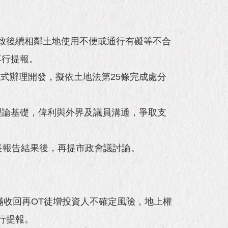
致後續相鄰土地使用不便或通行有礙等不合
再行提報。
上權方式辦理開發，擬依土地法第25條完成處分
理論基礎，俾利與外界及議員溝通，爭取支
長報告結果後，再提市政會議討論。
滿收回再OT徒增投資人不確定風險，地上權
行提報。