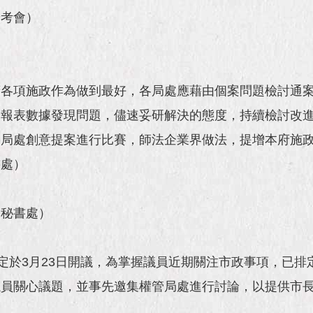
研考會）
府各項施政作為做到最好，各局處應藉由個案問題檢討通
過報表數據發現問題，儘速妥研解決的態度，持續檢討改
勵局處創意提案進行比賽，師法企業界做法，提增本府施
書處）
（秘書處）
定於3月23日開議，為掌握議員近期關注市政事項，已排
議員關心議題，並事先邀集權管局處進行討論，以提供市