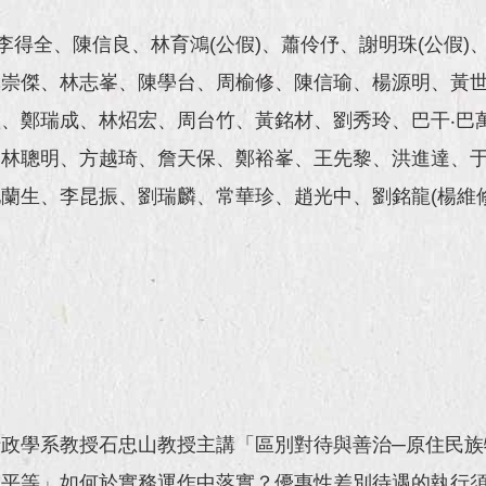
李得全、陳信良、林育鴻(公假)、蕭伶伃、謝明珠(公假
林崇傑、林志峯、陳學台、周榆修、陳信瑜、楊源明、黃
、鄭瑞成、林炤宏、周台竹、黃銘材、劉秀玲、巴干‧巴
、林聰明、方越琦、詹天保、鄭裕峯、王先黎、洪進達、
蘭生、李昆振、劉瑞麟、常華珍、趙光中、劉銘龍(楊維修代
政學系教授石忠山教授主講「區別對待與善治─原住民族
的平等」如何於實務運作中落實？優惠性差別待遇的執行