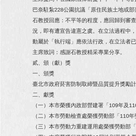
巴奈駐紮228公園抗議「原住民族土地或
石教授回應：不平等的程度，應回歸到審
況，即有遭宣告違憲之虞。在立法過程中
動屬於「執行端」應依法行政，在立法者
主席致詞：感謝石教授精采專業分享。
貳、頒（獻）獎
一、頒獎
臺北市政府菸害防制取締暨品質提升獎勵計
二、獻獎
（一）本市榮獲內政部營建署「109年及1
（二）本市勞動檢查處榮獲勞動部「110
（三）本市勞動力重建運用處榮獲勞動部「