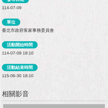
市
政
114-07-09
公
告
單位
施
臺北市政府客家事務委員會
政
願
景
活動開始時間
及
114-07-09 18:10
成
果
活動結束時間
市
115-06-30 18:10
政
資
料
館
相關影音
發