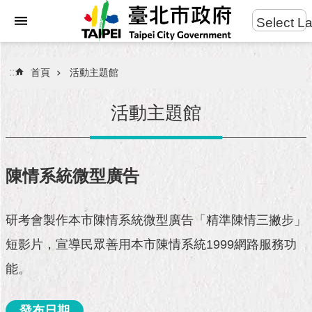
:::
Select L
進
跳到主要內容區塊
階
搜
:::
首頁
活動主題館
尋
活動主題館
市
民
陳情系統微型廣告
服
務
研考會製作本市陳情系統微型廣告「精準陳情三撇步」
市
短影片，宣導民眾善用本市陳情系統1999網路服務功
府
團
能。
隊
發布日期