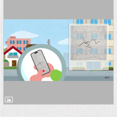
現
臺
北
活
動
主
題
館
與
民
互
動
活
動
主
題
館