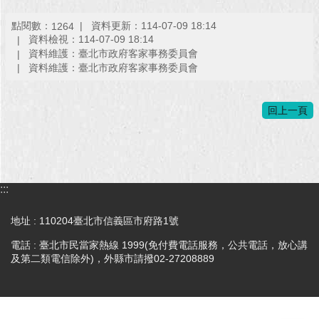
點閱數：
資料更新：114-07-09 18:14
1264
回
資料檢視：114-07-09 18:14
首
資料維護：臺北市政府客家事務委員會
頁
資料維護：臺北市政府客家事務委員會
網
站
回上一頁
導
覽
English
:::
常
見
地址 : 110204臺北市信義區市府路1號
問
答
電話 : 臺北市民當家熱線 1999(免付費電話服務，公共電話，放心講
及第二類電信除外)，外縣市請撥02-27208889
即
時
新
聞