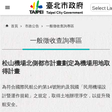
:::
Select L
進
跳到主要內容區塊
階
搜
:::
首頁
市政公告
一般徵收查詢專區
尋
一般徵收查詢專區
市
民
松山機場北側都市計畫劃定為機場用地取
服
得計畫
務
市
為符合國際民航公約第14號附約及我國「民用機場設
府
團
計暨運作規範」之規定，取得土地辦理淨空，以提升飛
隊
航安全。