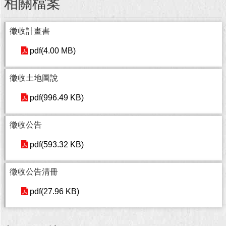
相關檔案
回
首
徵收計畫書
頁
pdf(4.00 MB)
網
站
徵收土地圖說
導
覽
pdf(996.49 KB)
English
徵收公告
常
pdf(593.32 KB)
見
問
答
徵收公告清冊
pdf(27.96 KB)
即
時
新
聞