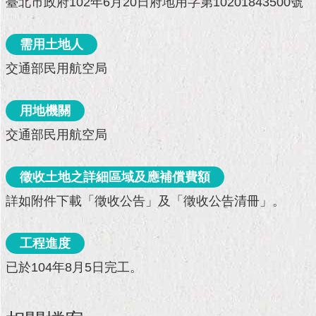
臺北市政府102年6月20日府地用字第10201843500號
現
臺
北
需用土地人
交通部民用航空局
活
動
主
用地機關
題
館
交通部民用航空局
與
徵收土地之詳細區域及應補償費額
民
互
詳如附件下載「徵收公告」及「徵收公告清冊」。
動
工程進度
活
動
已於104年8月5日完工。
主
題
館