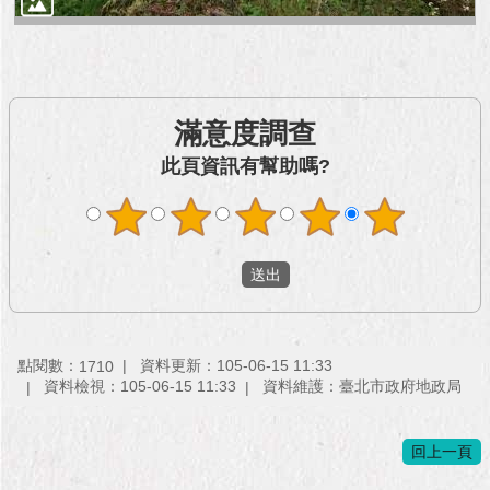
與
專
區
臺
北
滿意度調查
旅
此頁資訊有幫助嗎?
遊
網
政
府
網
站
資
料
點閱數：
資料更新：105-06-15 11:33
1710
開
資料檢視：105-06-15 11:33
資料維護：臺北市政府地政局
放
宣
告
回上一頁