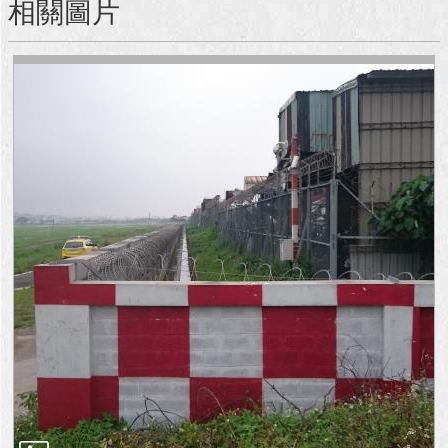
相關圖片
澄
清
雙
語
詞
彙
台
北
通
陳
情
系
統
公
民
參