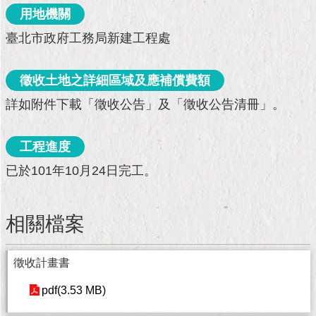
現
用地機關
臺
北
臺北市政府工務局新建工程處
活
徵收土地之詳細區域及應補償費額
動
主
詳如附件下載「徵收公告」及「徵收公告清冊」。
題
館
工程進度
與
已於101年10月24日完工。
民
互
動
相關檔案
活
動
徵收計畫書
主
pdf(3.53 MB)
題
館