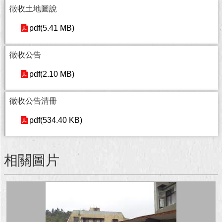
徵收土地圖說
回
pdf(5.41 MB)
首
頁
徵收公告
網
站
pdf(2.10 MB)
導
覽
徵收公告清冊
English
pdf(534.40 KB)
常
見
相關圖片
問
答
即
時
新
聞