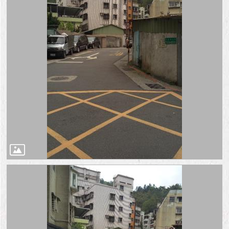
與
專
區
臺
北
旅
遊
網
政
府
網
站
資
料
開
放
宣
告