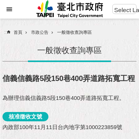
:::
Select L
進
跳到主要內容區塊
階
搜
:::
首頁
市政公告
一般徵收查詢專區
尋
一般徵收查詢專區
市
民
信義信義路5段150巷400弄道路拓寬工程
服
務
為辦理信義信義路5段150巷400弄道路拓寬工程。
市
府
核准徵收文號
團
隊
內政部100年11月11日台內地字第1000223859號