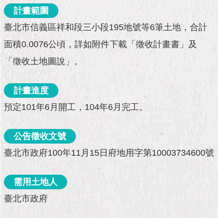
市
計畫範圍
政
公
臺北市信義區祥和段三小段195地號等6筆土地，合計
告
面積0.0076公頃，詳如附件下載「徵收計畫書」及
施
「徵收土地圖說」。
政
願
景
計畫進度
及
預定101年6月開工，104年6月完工。
成
果
公告徵收文號
市
臺北市政府100年11月15日府地用字第10003734600號
政
資
料
需用土地人
館
臺北市政府
發