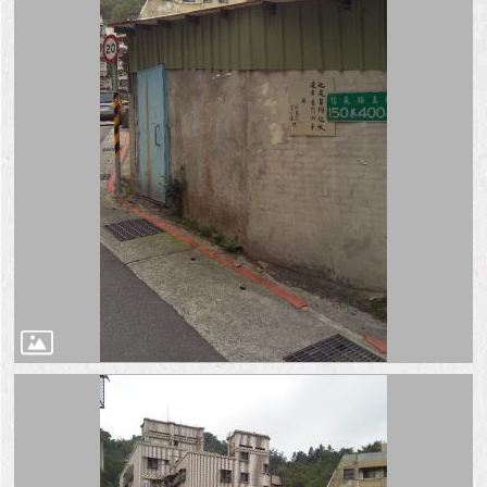
澄
清
雙
語
詞
彙
台
北
通
陳
情
系
統
公
民
參