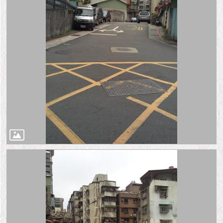
隱
私
權
及
資
訊
安
全
政
策
RSS
聯
絡
我
們
（陳
情
系
統