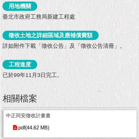
現
用地機關
臺
北
臺北市政府工務局新建工程處
活
徵收土地之詳細區域及應補償費額
動
主
詳如附件下載「徵收公告」及「徵收公告清冊」。
題
館
工程進度
與
已於99年11月3日完工。
民
互
動
相關檔案
活
動
中正同安徵收計畫書
主
pdf(44.62 MB)
題
館