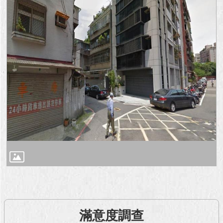
澄
清
雙
語
詞
彙
台
北
通
陳
情
系
統
公
民
滿意度調查
參