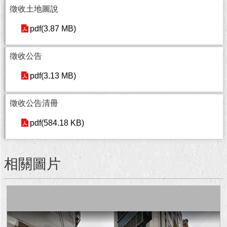
徵收土地圖說
回
pdf(3.87 MB)
首
頁
徵收公告
網
站
pdf(3.13 MB)
導
覽
徵收公告清冊
English
pdf(584.18 KB)
常
見
相關圖片
問
答
即
時
新
聞