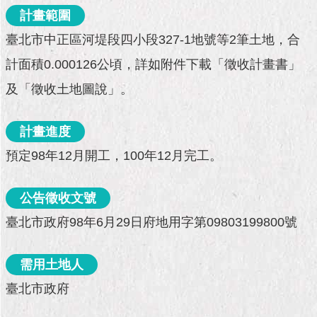
市
計畫範圍
政
公
臺北市中正區河堤段四小段327-1地號等2筆土地，合
告
計面積0.000126公頃，詳如附件下載「徵收計畫書」
施
及「徵收土地圖說」。
政
願
景
計畫進度
及
預定98年12月開工，100年12月完工。
成
果
公告徵收文號
市
臺北市政府98年6月29日府地用字第09803199800號
政
資
料
需用土地人
館
臺北市政府
發