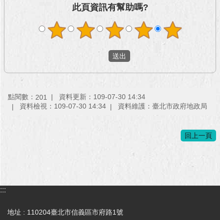
與
此頁資訊有幫助嗎?
專
區
臺
北
旅
遊
網
點閱數：
資料更新：109-07-30 14:34
201
資料檢視：109-07-30 14:34
資料維護：臺北市政府地政局
政
府
網
回上一頁
站
資
料
開
放
:::
宣
告
地址 : 110204臺北市信義區市府路1號