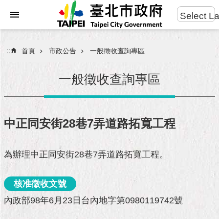
:::
Select L
進
跳到主要內容區塊
階
搜
:::
首頁
市政公告
一般徵收查詢專區
尋
一般徵收查詢專區
市
民
中正同安街28巷7弄道路拓寬工程
服
務
為辦理中正同安街28巷7弄道路拓寬工程。
市
府
核准徵收文號
團
隊
內政部98年6月23日台內地字第0980119742號