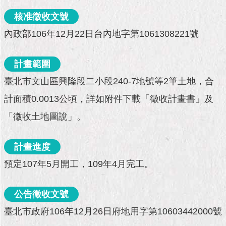
市
政
核准徵收文號
公
內政部106年12月22日台內地字第1061308221號
告
施
計畫範圍
政
臺北市文山區興隆段二小段240-7地號等2筆土地，合
願
景
計面積0.0013公頃，詳如附件下載「徵收計畫書」及
及
成
「徵收土地圖說」。
果
計畫進度
市
政
預定107年5月開工，109年4月完工。
資
料
館
公告徵收文號
臺北市政府106年12月26日府地用字第10603442000號
發