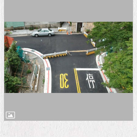
隱
私
權
及
資
訊
安
全
政
策
RSS
聯
絡
我
們
（陳
情
系
統