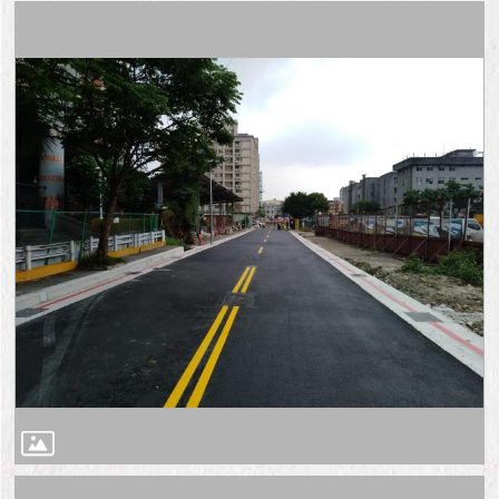
與
專
區
臺
北
旅
遊
網
政
府
網
站
資
料
開
放
宣
告