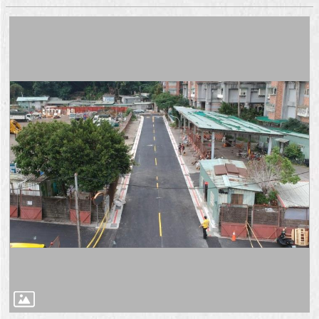
澄
清
雙
語
詞
彙
台
北
通
陳
情
系
統
公
民
參