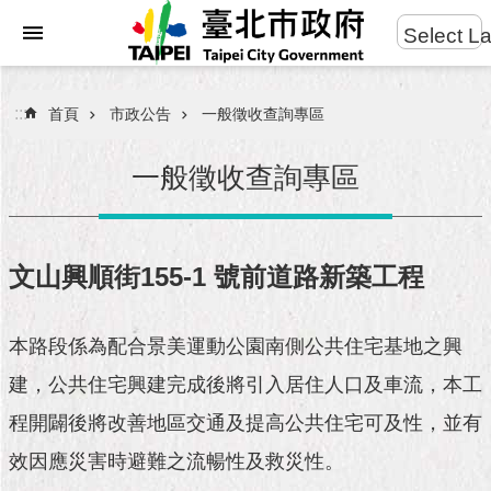
:::
Select L
進
跳到主要內容區塊
階
搜
:::
首頁
市政公告
一般徵收查詢專區
尋
一般徵收查詢專區
市
民
文山興順街155-1 號前道路新築工程
服
務
本路段係為配合景美運動公園南側公共住宅基地之興
市
建，公共住宅興建完成後將引入居住人口及車流，本工
府
團
程開闢後將改善地區交通及提高公共住宅可及性，並有
隊
效因應災害時避難之流暢性及救災性。