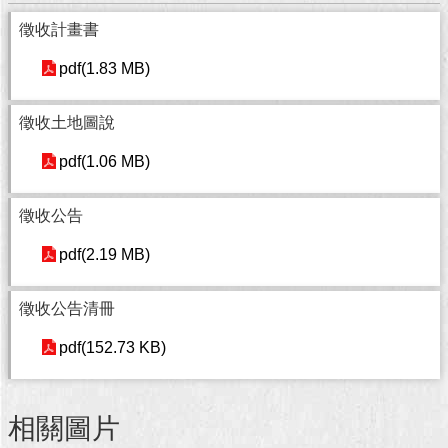
徵收計畫書
回
首
pdf(1.83 MB)
頁
徵收土地圖說
網
站
pdf(1.06 MB)
導
覽
徵收公告
English
pdf(2.19 MB)
常
見
徵收公告清冊
問
答
pdf(152.73 KB)
即
時
相關圖片
新
聞