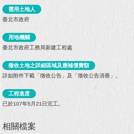
現
臺
需用土地人
北
臺北市政府
活
動
用地機關
主
臺北市政府工務局新建工程處
題
館
徵收土地之詳細區域及應補償費額
與
詳如附件下載「徵收公告」及「徵收公告清冊」。
民
互
動
工程進度
已於107年5月21日完工。
活
動
主
題
相關檔案
館