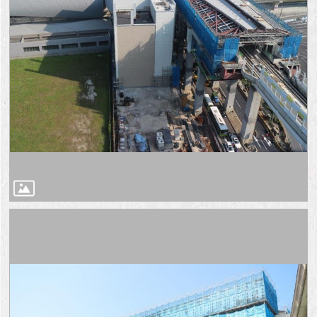
澄
清
雙
語
詞
彙
台
北
通
陳
情
系
統
公
民
參