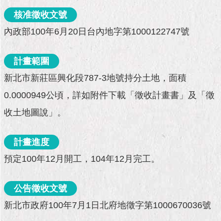
市
政
核准徵收文號
公
內政部100年6月20日台內地字第1000122747號
告
施
計畫範圍
政
新北市新莊區興化段787-3地號持分土地，面積
願
景
0.0000949公頃，詳如附件下載「徵收計畫書」及「徵
及
成
收土地圖說」。
果
計畫進度
市
政
預定100年12月開工，104年12月完工。
資
料
館
公告徵收文號
新北市政府100年7月1日北府地徵字第1000670036號
發