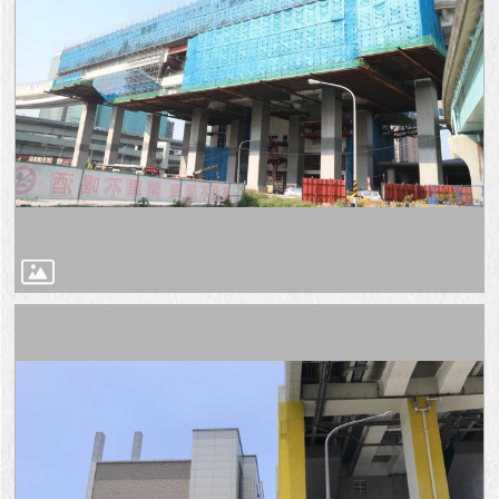
與
專
區
臺
北
旅
遊
網
政
府
網
站
資
料
開
放
宣
告