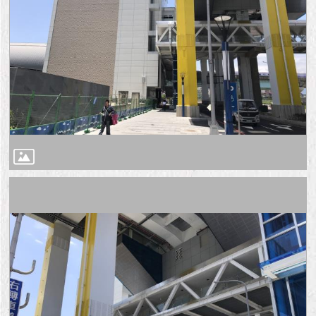
隱
私
權
及
資
訊
安
全
政
策
RSS
聯
絡
我
們
（陳
情
系
統