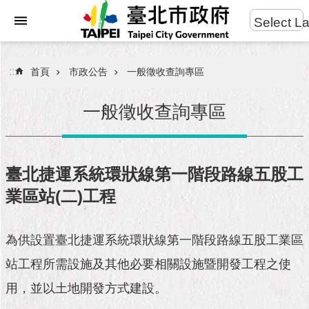
:::
Select L
進
跳到主要內容區塊
階
搜
:::
首頁
市政公告
一般徵收查詢專區
尋
一般徵收查詢專區
市
民
臺北捷運系統環狀線第一階段路線五股工
服
業區站(二)工程
務
市
為供設置臺北捷運系統環狀線第一階段路線五股工業區
府
團
站工程所需設施及其他必要相關設施暨開發工程之使
隊
用，並以土地開發方式建設。