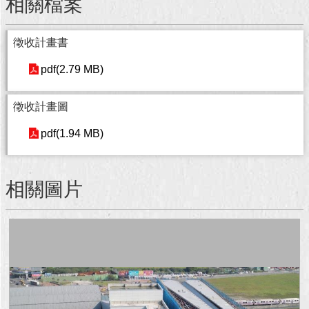
相關檔案
回
首
徵收計畫書
頁
pdf(2.79 MB)
網
站
徵收計畫圖
導
覽
pdf(1.94 MB)
English
相關圖片
常
見
問
答
即
時
新
聞