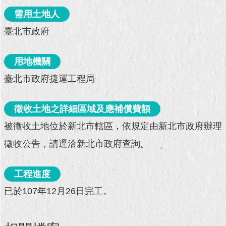
現
臺
需用土地人
北
臺北市政府
活
動
用地機關
主
臺北市政府捷運工程局
題
館
徵收土地之詳細區域及應補償費額
與
被徵收土地位於新北市轄區，依規定由新北市政府辦理
民
互
徵收公告，請逕洽新北市政府查詢。
動
工程進度
活
動
已於107年12月26日完工。
主
題
館