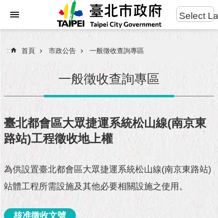
:::
Select L
進
跳到主要內容區塊
階
搜
:::
首頁
市政公告
一般徵收查詢專區
尋
一般徵收查詢專區
市
民
臺北都會區大眾捷運系統松山線(南京東
服
路站)工程徵收地上權
務
市
為供設置臺北都會區大眾捷運系統松山線(南京東路站)
府
團
站體工程所需設施及其他必要相關設施之使用。
隊
核准徵收文號