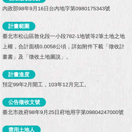
市
政
內政部98年9月16日台內地字第0980175343號
公
告
計畫範圍
施
臺北市松山區敦化段一小段782-1地號等2筆土地之地
政
上權，合計面積0.0058公頃，詳如附件下載「徵收計
願
景
畫書」及「徵收土地圖說」。
及
成
果
計畫進度
預定99年2月開工，103年12月完工。
市
政
資
公告徵收文號
料
臺北市政府98年9月25日府地用字第09804247000號
館
發
需用土地人