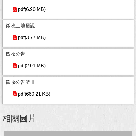
pdf(6.90 MB)
回
首
頁
徵收土地圖說
pdf(3.77 MB)
網
站
導
徵收公告
覽
pdf(2.01 MB)
English
徵收公告清冊
常
見
pdf(660.21 KB)
問
答
相關圖片
即
時
新
聞