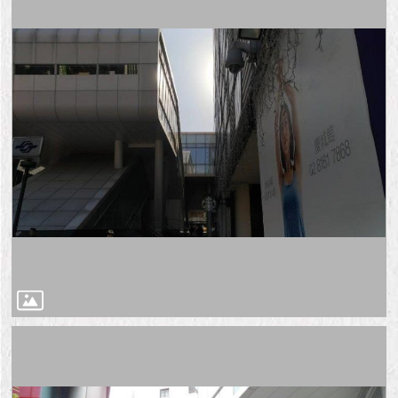
隱
私
權
及
資
訊
安
全
政
策
RSS
聯
絡
我
們
（陳
情
系
統