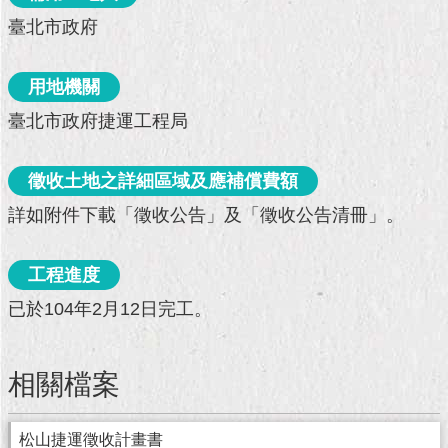
現
臺北市政府
臺
北
用地機關
活
臺北市政府捷運工程局
動
主
題
徵收土地之詳細區域及應補償費額
館
詳如附件下載「徵收公告」及「徵收公告清冊」。
與
民
工程進度
互
動
已於104年2月12日完工。
活
動
相關檔案
主
題
館
松山捷運徵收計畫書