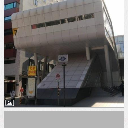
與
專
區
臺
北
旅
遊
網
政
府
網
站
資
料
開
放
宣
告