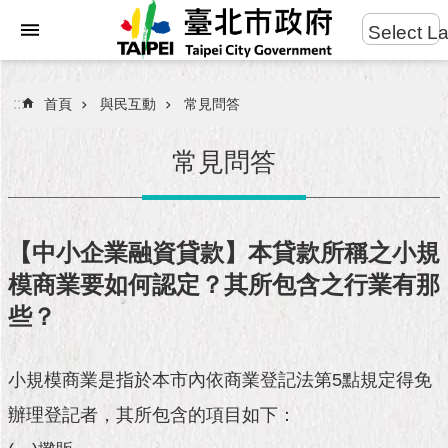
:::
Select L
進
跳到主要內容區塊
階
搜
:::
首頁
與民互動
常見問答
尋
常見問答
市
民
【中小企業融資貸款】本貸款所稱之小規
服
模商業要如何認定？其所包含之行業有那
務
些？
市
府
團
小規模商業是指於本市內依商業登記法第5點規定得免
隊
辦理登記者，其所包含的項目如下：