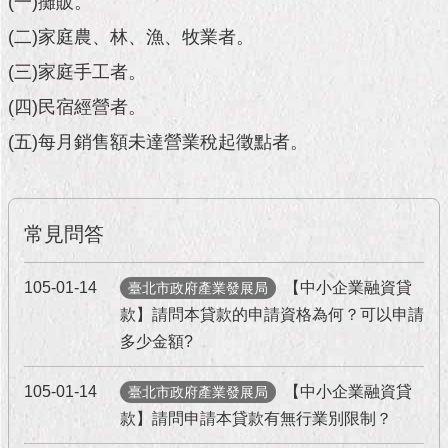
(一)攤販。
市
政
(二)家庭農、林、漁、牧業者。
公
告
(三)家庭手工者。
(四)民宿經營者。
施
政
(五)每月銷售額未達營業稅起徵點者。
願
景
及
成
常見問答
果
105-01-14
【中小企業融資貸
臺北市政府產業發展局
市
款】請問本貸款的申請資格為何？可以申請
政
資
多少金額?
料
館
105-01-14
【中小企業融資貸
臺北市政府產業發展局
款】請問申請本貸款有無行業別限制？
發