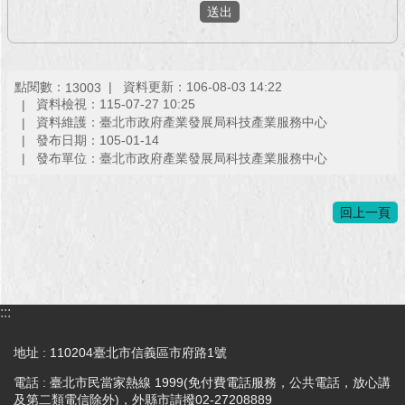
回
首
頁
點閱數：
資料更新：106-08-03 14:22
13003
資料檢視：115-07-27 10:25
網
資料維護：臺北市政府產業發展局科技產業服務中心
站
發布日期：105-01-14
導
發布單位：臺北市政府產業發展局科技產業服務中心
覽
English
回上一頁
常
見
問
答
:::
即
地址 : 110204臺北市信義區市府路1號
時
電話 : 臺北市民當家熱線 1999(免付費電話服務，公共電話，放心講
新
及第二類電信除外)，外縣市請撥02-27208889
聞