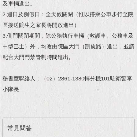
現
及車輛進出。
臺
2.週日及例假日：全天候關閉（惟以搭乘公車步行至院
北
區接送院生之家長將開放進出）
活
3.側門關閉期間，除公務執行車輛（救護車、公務車及
動
主
中型巴士）外，均改由院區大門（凱旋路）進出，並請
題
館
配合大門門禁管制時間進出。
與
秘書室聯絡人：（02）2861-1380轉分機101駐衛警李
民
互
小隊長
動
活
動
主
題
常見問答
館