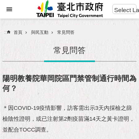
:::
Select L
進
跳到主要內容區塊
階
搜
:::
首頁
與民互動
常見問答
尋
常見問答
市
民
陽明教養院華岡院區門禁管制通行時間為
服
何？
務
市
＊因COVID-19疫情影響，訪客需出示3天內採檢之篩
府
團
檢陰性證明，或已注射第2劑疫苗滿14天之黃卡證明，
隊
並配合TOCC調查。