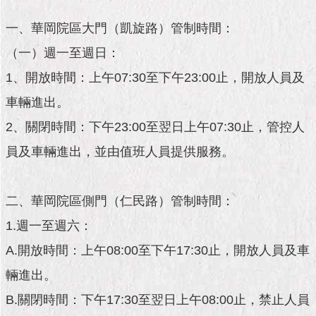
市
政
一、華岡院區大門（凱旋路）管制時間：
公
告
（一）週一至週日：
1、開放時間：上午07:30至下午23:00止，開放人員及
施
政
車輛進出。
願
2、關閉時間：下午23:00至翌日上午07:30止，管控人
景
及
員及車輛進出，並由值班人員提供服務。
成
果
二、華岡院區側門（仁民路）管制時間：
市
政
1.週一至週六：
資
A.開放時間：上午08:00至下午17:30止，開放人員及車
料
館
輛進出。
B.關閉時間：下午17:30至翌日上午08:00止，禁止人員
發