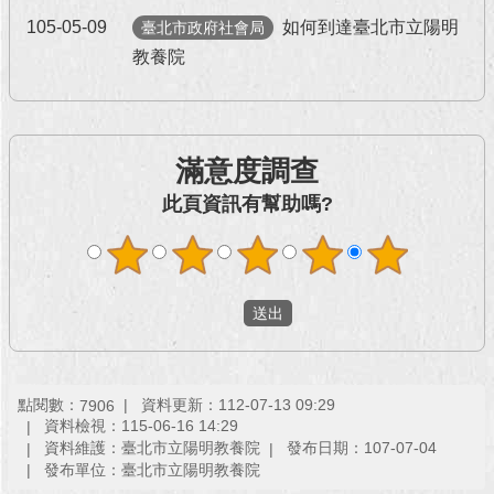
105-05-09
如何到達臺北市立陽明
臺北市政府社會局
回
教養院
首
頁
網
站
滿意度調查
導
此頁資訊有幫助嗎?
覽
English
常
見
問
答
點閱數：
資料更新：112-07-13 09:29
7906
即
資料檢視：115-06-16 14:29
時
資料維護：臺北市立陽明教養院
發布日期：107-07-04
新
發布單位：臺北市立陽明教養院
聞