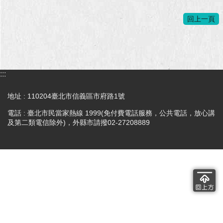
澄
回上一頁
清
雙
語
詞
:::
彙
台
地址 : 110204臺北市信義區市府路1號
北
電話 : 臺北市民當家熱線 1999(免付費電話服務，公共電話，放心講
通
及第二類電信除外)，外縣市請撥02-27208889
陳
情
系
統
公
民
參