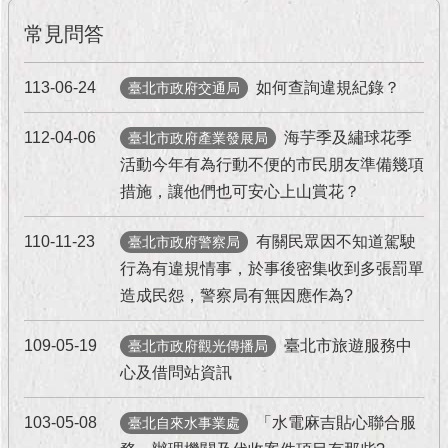
現
臺
常見問答
北
113-06-24
如何查詢違規紀錄？
臺北市政府交通局
活
動
112-04-06
海芋季及繡球花季
臺北市政府產業發展局
主
題
活動今年有為行動不便的市民朋友準備幾項
館
措施，讓他們也可安心上山賞花？
與
110-11-23
有關民眾因不知道駕駛
臺北市政府警察局
民
行為有違規情事，於事後密集收到多張罰單
互
造成民怨，警察局有無因應作為?
動
109-05-19
臺北市旅遊服務中
臺北市政府觀光傳播局
活
動
心及借問站資訊
主
題
103-05-08
「水電麻吉貼心聯合服
臺北自來水事業處
館