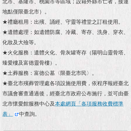
市
北市、基隆市、桃園市等區域；設籍外縣市亡者，接運
政
地點僅限臺北市）。
公
告
★禮廳租用：出殯、誦經、守靈等禮堂之訂租使用。
★遺體處理：如遺體防腐、冷藏、寄存、洗身、穿衣、
施
政
化妝及大殮等。
願
★火化服務：遺體火化、骨灰罐寄存（陽明山靈骨塔、
景
及
臻愛樓及富德靈骨樓）。
成
果
★土葬服務：富德公墓〈限臺北市民〉。
★臺北市殯葬管理處各項設施使用費，依程序報經臺北
市
政
市議會審查通過後，經臺北市政府公布施行，並可由臺
資
北市懷愛館服務中心及
本處網頁「各項服務收費標準
料
館
表」
中查詢。
發