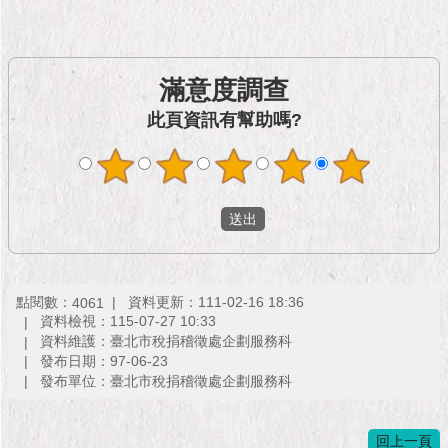
市
政
公
告
滿意度調查
施
此頁資訊有幫助嗎?
政
願
景
及
成
果
市
點閱數：
資料更新：111-02-16 18:36
4061
政
資料檢視：115-07-27 10:33
資
資料維護：臺北市稅捐稽徵處企劃服務科
料
發布日期：97-06-23
館
發布單位：臺北市稅捐稽徵處企劃服務科
發
回上一頁