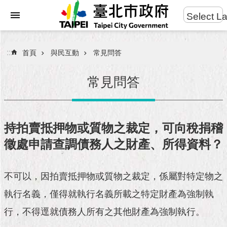
:::
Select L
進
跳到主要內容區塊
階
搜
:::
首頁
與民互動
常見問答
尋
常見問答
市
民
持拍賣抵押物或質物之裁定，可向稅捐稽
服
徵處申請查調債務人之財產、所得資料？
務
市
不可以，因拍賣抵押物或質物之裁定，係屬對特定物之
府
團
執行名義，僅得就執行名義所載之特定財產為強制執
隊
行，不得逕就債務人所有之其他財產為強制執行。