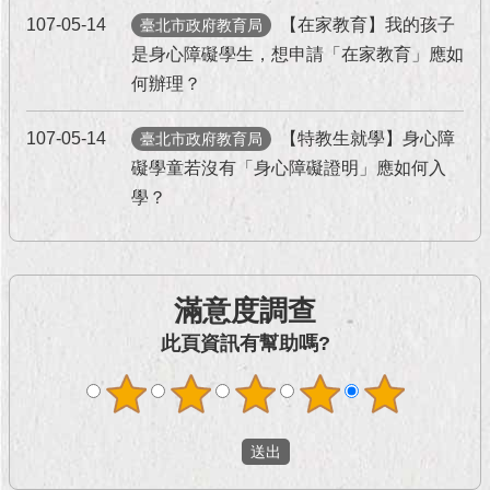
現
107-05-14
【在家教育】我的孩子
臺北市政府教育局
臺
北
是身心障礙學生，想申請「在家教育」應如
何辦理？
活
動
107-05-14
【特教生就學】身心障
臺北市政府教育局
主
礙學童若沒有「身心障礙證明」應如何入
題
學？
館
與
民
互
滿意度調查
動
此頁資訊有幫助嗎?
活
動
主
題
館