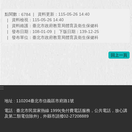
回
點閱數：
資料更新：115-05-26 14:40
6784
首
資料檢視：115-05-26 14:40
頁
資料維護：臺北市政府教育局體育及衛生保健科
發布日期：108-01-09
下版日期：139-12-25
網
發布單位：臺北市政府教育局體育及衛生保健科
站
導
回上一頁
覽
English
常
見
:::
問
答
地址 : 110204臺北市信義區市府路1號
電話 : 臺北市民當家熱線 1999(免付費電話服務，公共電話，放心講
即
及第二類電信除外)，外縣市請撥02-27208889
時
新
聞