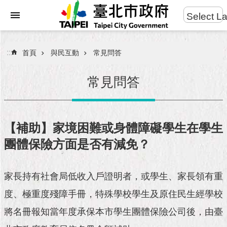
:::
Select L
進
跳到主要內容區塊
階
搜
:::
首頁
與民互動
常見問答
尋
常見問答
市
民
【補助】家境困難或身體障礙學生在學生
服
團體保險方面是否有減免？
務
市
家長持有社會局低收入戶證明者，或學生、家長領有重
府
團
度、極重度殘障手冊，特殊學校學生及原住民生經學校
隊
將名冊報知當年度承保本市學生團體保險公司後，由臺