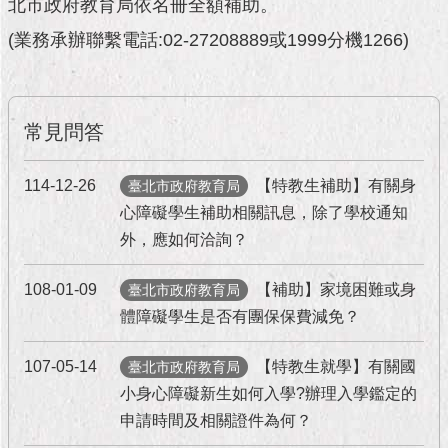
市
北市政府教育局依名冊全額補助。
政
(業務承辦聯繫電話:02-27208889或1999分機1266)
公
告
施
常見問答
政
願
景
114-12-26
【特教生補助】有關身
臺北市政府教育局
及
心障礙學生補助相關訊息，除了學校通知
成
外，應如何洽詢？
果
108-01-09
【補助】家境困難或身
臺北市政府教育局
市
政
體障礙學生是否有團保保費減免？
資
料
107-05-14
【特教生就學】有關國
臺北市政府教育局
館
小身心障礙新生如何入學?辦理入學鑑定的
申請時間及相關證件為何？
發