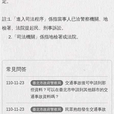
市
定。
政
公
告
註:1.「進入司法程序」係指當事人已洽警察機關、地
檢署、法院提起民、刑事訴訟。
施
政
2.「司法機關」係指地檢署或法院。
願
景
及
成
果
常見問答
市
政
110-11-23
交通事故後可申請到那
臺北市政府警察局
資
些資料？可以在臺北市申請到其他縣市的交
料
館
通事故資料嗎？
110-11-23
民眾抱怨發生交通事故
臺北市政府警察局
發