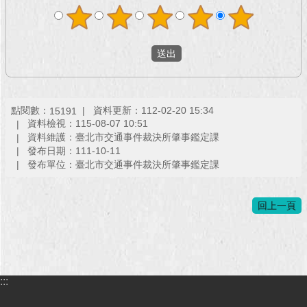
回
首
頁
網
站
點閱數：
資料更新：112-02-20 15:34
15191
導
資料檢視：115-08-07 10:51
覽
資料維護：臺北市交通事件裁決所肇事鑑定課
發布日期：111-10-11
English
發布單位：臺北市交通事件裁決所肇事鑑定課
常
見
回上一頁
問
答
即
時
:::
新
聞