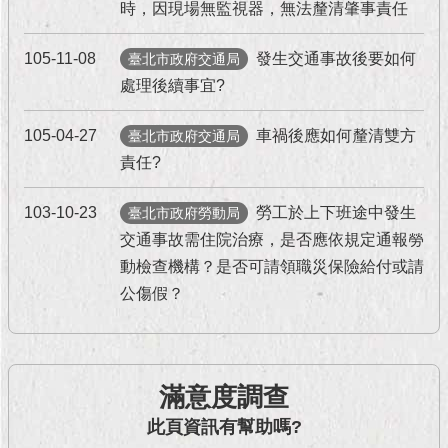
現
時，因現場無監視器，無法釐清肇事責任
臺
北
105-11-08
發生交通事故後要如何
臺北市政府交通局
處理後續事宜?
活
動
105-04-27
車禍後應如何釐清雙方
臺北市政府交通局
主
題
責任?
館
103-10-23
勞工於上下班途中發生
臺北市政府勞動局
與
交通事故需住院治療，是否應依規定通報勞
民
動檢查機構？是否可請領職災保險給付或請
互
公傷假？
動
活
動
滿意度調查
主
題
此頁資訊有幫助嗎?
館