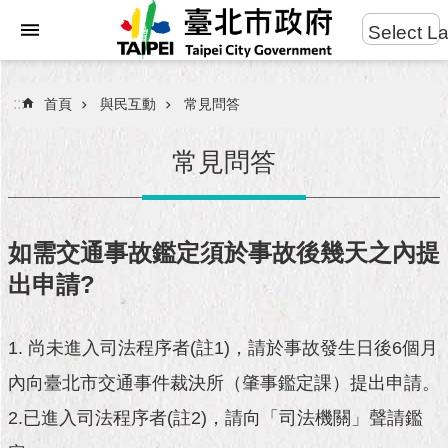
:::
Select L
進
跳到主要內容區塊
階
搜
:::
首頁
與民互動
常見問答
尋
常見問答
市
民
如需交通事故鑑定須於事故後幾天之內提
服
出申請?
務
市
1. 尚未進入司法程序者(註1)，請於事故發生日後6個月
府
團
內向臺北市交通事件裁決所（肇事鑑定課）提出申請。
隊
2.已進入司法程序者(註2)，請向「司法機關」聲請鑑